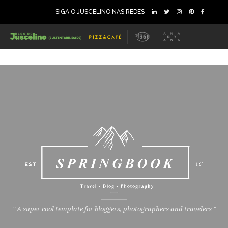
SIGA O JUSCELINO NAS REDES
" A super cool template for bloggers, photographers and travelers "