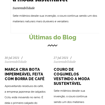
Sustentabilidade
Sete milênios desde sua invenção, o couro continua sendo um dos
materiais naturais mais duráveis ​​e versáteis
165
3878
0
144
3638
0
30 jul 2021
27 jul 2021
Sustentabilidade
Sustentabilidade
MARCA CRIA BOTA
COURO DE
IMPERMEÁVEL FEITA
COGUMELOS
COM BORRA DE CAFÉ
VESTINDO A MODA
SUSTENTÁVEL
Aproveitando resíduos do café,
Sete milênios desde sua
a empresa japonesa de calçados
invenção, o couro continua
Ccilu está inovando no ramo. É
sendo um dos materiais
dela o primeiro calçado do