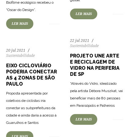
global
Biofilme ecológico recebeu o
155
2279
0
“Oscar do Design”.
LER MAIS
LER MAIS
22 jul 2021
Sustentabilidade
20 jul 2021
PROJETO UNE ARTE
Sustentabilidade
E RECICLAGEM DE
EIXO CICLOVIÁRIO
VIDRO NA PERIFERIA
PODERIA CONECTAR
DE SP
AS 4 ZONAS DE SÃO
PAULO
“Através do Vidro, idealizado
pela artista Débora Muszkat, vai
Proposta apresentada por
beneficiar mais de 80 pessoas
coletivos de ciclistas iria
212
2546
0
em Paraisópolis e Palheiros
conectar as subprefeituras da
cidade e ainda daria a acesso à
152
2591
0
LER MAIS
Guarulhos e Santos
LER MAIS