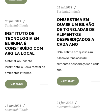
01 jul 2021
Sustentabilidade
ONU ESTIMA EM
30 jun 2021
QUASE UM BILHÃO
Sustentabilidade
DE TONELADAS DE
INSTITUTO DE
ALIMENTOS
TECNOLOGIA EM
DESPERDIÇADOS A
BURKINA É
CADA ANO
CONSTRUÍDO COM
ONU estima em quase um
ARGILA LOCAL
bilhão de toneladas de
Material, abundante
alimentos desperdiçados a cada
localmente, ajuda a resfriar os
141
2145
0
143
2144
0
ano
ambientes internos.
LER MAIS
LER MAIS
24 jun 2021
18 jun 2021
Sustentabilidade
Sustentabilidade