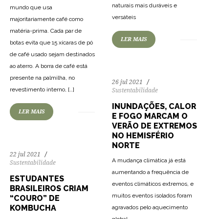
naturais mais duráveis ​​e
mundo que usa
143
3294
0
versáteis
majoritariamente café como
matéria-prima. Cada par de
LER MAIS
botas evita que 15 xícaras de pó
de café usado sejam destinados
ao aterro. A borra de café está
presente na palmilha, no
26 jul 2021
149
2294
0
revestimento interno, […]
Sustentabilidade
INUNDAÇÕES, CALOR
LER MAIS
E FOGO MARCAM O
VERÃO DE EXTREMOS
NO HEMISFÉRIO
NORTE
22 jul 2021
A mudança climática já está
Sustentabilidade
aumentando a frequência de
ESTUDANTES
eventos climáticos extremos, e
BRASILEIROS CRIAM
muitos eventos isolados foram
“COURO” DE
KOMBUCHA
agravados pelo aquecimento
174
2208
0