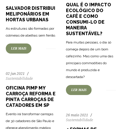
QUAL É O IMPACTO
SALVADOR DISTRIBUI
ECOLÓGICO DO
MELIPONÁRIOS EM
CAFÉ E COMO
HORTAS URBANAS
CONSUMI-LO DE
MANEIRA
As estruturas são formadas por
152
1921
0
SUSTENTÁVEL?
colmeias de abelhas sem ferrão.
Para muitas pessoas, o dia só
LER MAIS
começa depois de um bom
cafezinho. Mas como uma das
principais commodities do
mundo é produzida e
137
2009
0
02 jun 2021
descartada?
Sustentabilidade
OFICINA PIMP MY
LER MAIS
CARROÇA REFORMA E
PINTA CARROÇAS DE
CATADORES EM SP
Evento irá transformar carroças
26 maio 2021
Sustentabilidade
de 30 catadores de São Paulo e
oferece atendimento médico