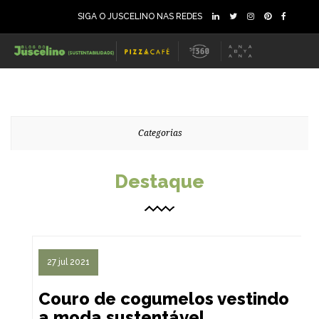
SIGA O JUSCELINO NAS REDES
144
3638
0
Categorias
Destaque
27 jul 2021
Couro de cogumelos vestindo
a moda sustentável