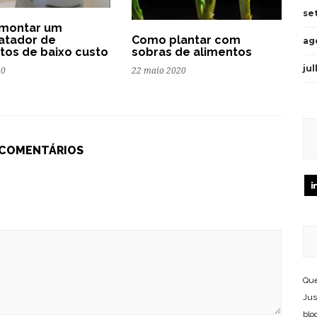
se
montar um
atador de
Como plantar com
ag
tos de baixo custo
sobras de alimentos
ju
20
22 maio 2020
 COMENTÁRIOS
Que
Jus
blo