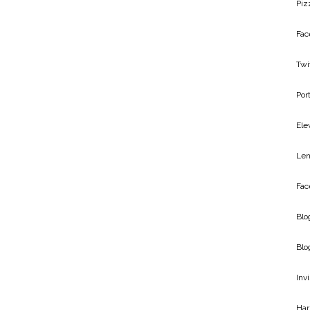
Piz
Fac
Twi
Por
Ele
Len
Fac
Blo
Blo
Inv
Har