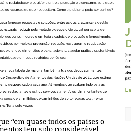
rio restabelecer o equilíbrio entre a produção e o consumo, para que o
ntes os recursos de que necessitam. Como o problema pode ser contido?
sca fornecer respostas e soluções, entre as quais: alcançar a gestão
os naturais; reduzir pela metade o desperdício global per capita de
ejo, dos consumidores e em toda a cadeia de produção e fornecimento;
esíduos por meio da prevenção, redução, reciclagem e reutilização;
s de grandes dimensões e transnacionais, a adotar práticas sustentáveis
Jus
entabilidade em seus relatórios periódicos.
for
des
celerar sua tabela de marcha, também à luz dos dados alarmantes
alé
ce de Desperdício de Alimentos das Nações Unidas de 2021, que estima
par
ento desperdiçado a cada ano. Alimentos que acabam indo para as
Le
idores, restaurantes e outros serviços alimentícios. Um montante que,
o a cerca de 23 milhões de caminhões de 40 toneladas totalmente
a na Terra sete vezes.
ue “em quase todos os países o
mentos tem sido considerável,