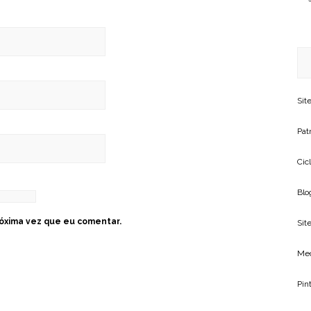
Sit
Patr
Cic
Blo
óxima vez que eu comentar.
Site
Me
Pin