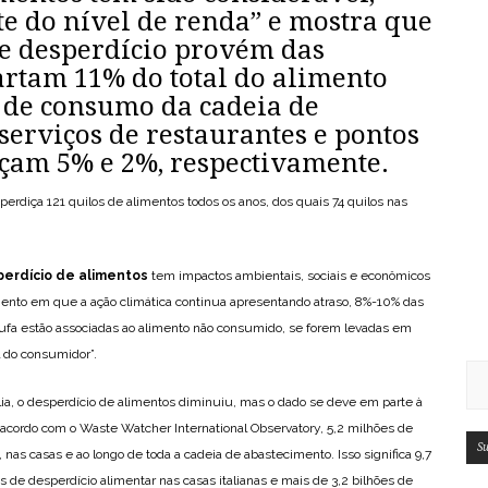
 do nível de renda” e mostra que
se desperdício provém das
artam 11% do total do alimento
e de consumo da cadeia de
serviços de restaurantes e pontos
çam 5% e 2%, respectivamente.
diça 121 quilos de alimentos todos os anos, dos quais 74 quilos nas
erdício de alimentos
tem impactos ambientais, sociais e econômicos
ento em que a ação climática continua apresentando atraso, 8%-10% das
tufa estão associadas ao alimento não consumido, se forem levadas em
l do consumidor”.
tália, o desperdício de alimentos diminuiu, mas o dado se deve em parte à
acordo com o Waste Watcher International Observatory, 5,2 milhões de
Su
 nas casas e ao longo de toda a cadeia de abastecimento. Isso significa 9,7
s de desperdício alimentar nas casas italianas e mais de 3,2 bilhões de