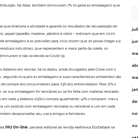
stribuição. Na Itália, também diminuíram 7% no geral as embalagens que
l que direciona a atividade e garante os resultados de recuperação de
ju
ínio, papel/papelão, madeira, plástico e vidro) – estimam que em 2020
s de embalagens e as previsões para 2021 dizem que se possa chegar a 9
ju
síduos industriais, que representam a maior parte da coleta, os
ma
iminuíram e não só devido ao Covid-19.
abr
s italianos em reciclar, há os dados, ainda divulgados pelo Conai com o
y, segundo os quais as embalagens e suas características ambientais são
ma
de compra dos consumidores (para 73% dos entrevistados). Para 71% o
ja
, se sua embalagem for reciclável ou se for feita com material reciclado
 1 em cada 4 italianos (25%) o compra igualmente; 47% o compram, mas a
de
ca um produto com embalagem reciclada ou reciclável e um em cada
no
 também desaconselha seu uso a amigos e familiares.
ou
ela
IHU On-line
, parceira editorial da revista eletrônica EcoDebate na
se