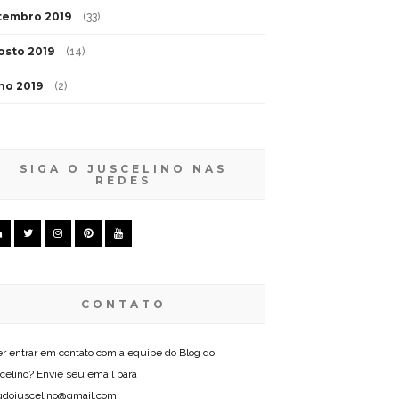
tembro 2019
(33)
osto 2019
(14)
lho 2019
(2)
SIGA O JUSCELINO NAS
REDES
CONTATO
r entrar em contato com a equipe do Blog do
celino? Envie seu email para
gdojuscelino@gmail.com