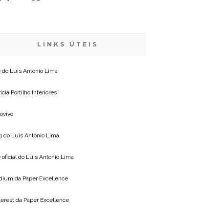
LINKS ÚTEIS
e do
Luis Antonio Lima
icia Portilho Interiores
lovivo
g do
Luis Antonio Lima
 oficial do
Luis Antonio Lima
dium da
Paper Excellence
terest da
Paper Excellence