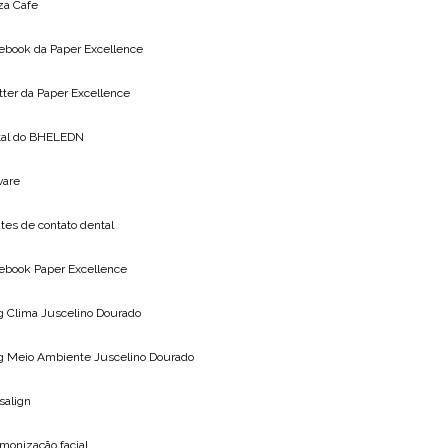
za Cafe
ebook da
Paper Excellence
tter da
Paper Excellence
tal do
BHELEDN
vare
tes de contato dental
ebook Paper Excellence
g Clima
Juscelino Dourado
g Meio Ambiente
Juscelino Dourado
isalign
monização facial