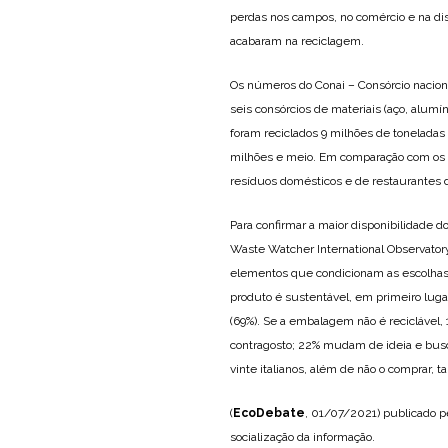
perdas nos campos, no comércio e na di
acabaram na reciclagem.
Os números do Conai – Consórcio naciona
seis consórcios de materiais (aço, alum
foram reciclados 9 milhões de tonelada
milhões e meio. Em comparação com os re
resíduos domésticos e de restaurantes d
Para confirmar a maior disponibilidade do
Waste Watcher International Observator
elementos que condicionam as escolhas 
produto é sustentável, em primeiro lugar
(69%). Se a embalagem não é reciclável,
contragosto; 22% mudam de ideia e bus
vinte italianos, além de não o comprar,
(
EcoDebate
, 01/07/2021) publicado p
socialização da informação.