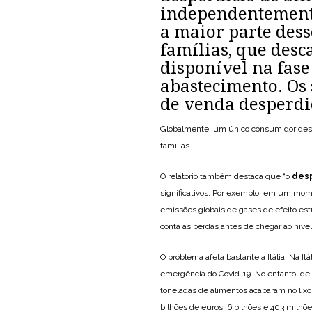
independentemente
a maior parte des
famílias, que desc
disponível na fas
abastecimento. Os 
de venda desperdi
Globalmente, um único consumidor desper
famílias.
O relatório também destaca que “o
desp
significativos. Por exemplo, em um mom
emissões globais de gases de efeito es
conta as perdas antes de chegar ao níve
O problema afeta bastante a Itália. Na I
emergência do Covid-19. No entanto, de 
toneladas de alimentos acabaram no lixo,
bilhões de euros: 6 bilhões e 403 milhõe