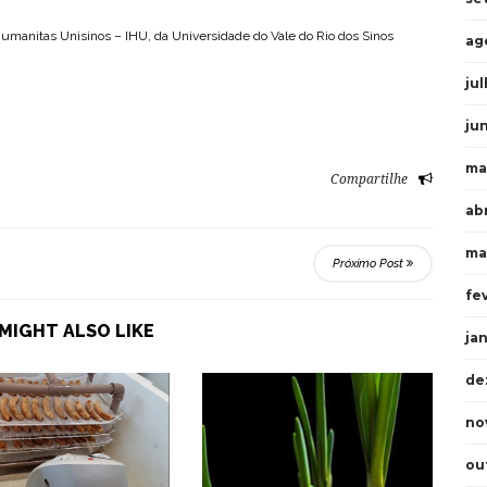
 Humanitas Unisinos – IHU, da Universidade do Vale do Rio dos Sinos
ag
ju
ju
ma
Compartilhe
ab
ma
Próximo Post
fe
MIGHT ALSO LIKE
ja
de
no
ou