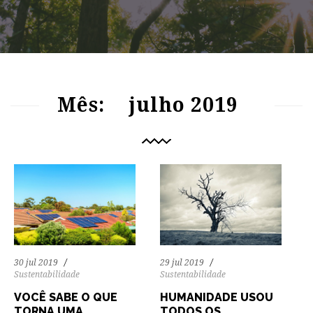
88
1232
0
84
1211
0
Mês:
julho 2019
29 jul 2019
30 jul 2019
Sustentabilidade
Sustentabilidade
HUMANIDADE USOU
VOCÊ SABE O QUE
TODOS OS
TORNA UMA