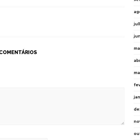
ag
ju
ju
ma
 COMENTÁRIOS
ab
ma
fe
ja
de
no
ou