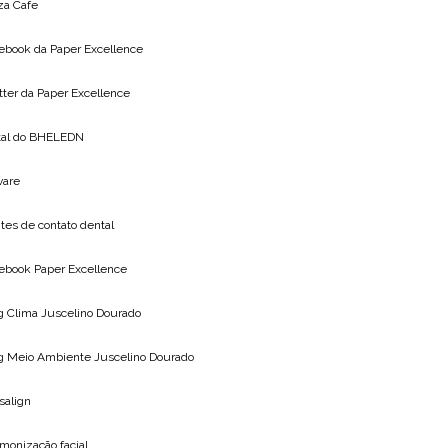
za Cafe
ebook da
Paper Excellence
tter da
Paper Excellence
tal do
BHELEDN
vare
tes de contato dental
ebook Paper Excellence
g Clima
Juscelino Dourado
g Meio Ambiente
Juscelino Dourado
isalign
monização facial