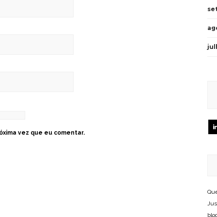
se
ag
ju
óxima vez que eu comentar.
Que
Jus
blo