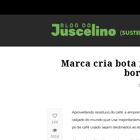
Marca cria bota
bor
Aproveitando resíduos do café, a empres
calçado do mundo que usa majoritariame
166
pó de café usado sejam destinados ao at
3884