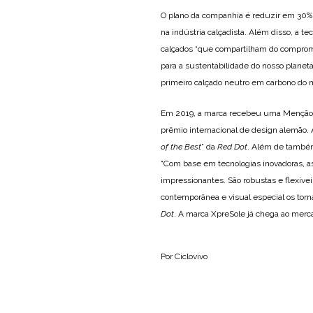
O plano da companhia é reduzir em 30% o
na indústria calçadista. Além disso, a 
calçados “que compartilham do comprom
para a sustentabilidade do nosso planeta
primeiro calçado neutro em carbono do
Em 2019, a marca recebeu uma Menção 
prêmio internacional de design alemão. 
of the Best
” da
Red Dot
. Além de també
“Com base em tecnologias inovadoras, as
impressionantes. São robustas e flexíve
contemporânea e visual especial os torn
Dot
. A marca XpreSole já chega ao merca
Por Ciclovivo