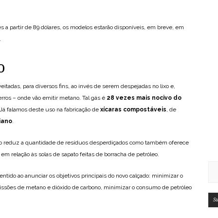
 a partir de 89 dólares, os modelos estarão disponíveis, em breve, em
.
o
itadas, para diversos fins, ao invés de serem despejadas no lixo e,
rros – onde vão emitir metano. Tal gás é
28 vezes mais nocivo do
Já falamos deste uso na fabricação de
xícaras compostáveis
, de
iano
.
to reduz a quantidade de resíduos desperdiçados como também oferece
 relação às solas de sapato feitas de borracha de petróleo.
tido ao anunciar os objetivos principais do novo calçado: minimizar o
missões de metano e dióxido de carbono, minimizar o consumo de petróleo
Su