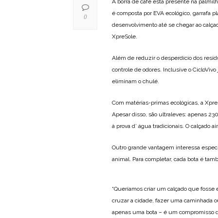
A borra de café está presente na palmilh
é composta por EVA ecológico, garrafa pl
0
desenvolvimento até se chegar ao calça
XpreSole.
Além de reduzir o desperdício dos resíd
controle de odores. Inclusive o CicloViv
eliminam o chulé.
Com matérias-primas ecológicas, a Xpre
Apesar disso, são ultraleves: apenas 2
à prova d’ água tradicionais. O calçado 
Outro grande vantagem interessa especi
animal. Para completar, cada bota é tamb
“Queríamos criar um calçado que fosse 
cruzar a cidade, fazer uma caminhada o
apenas uma bota – é um compromisso de