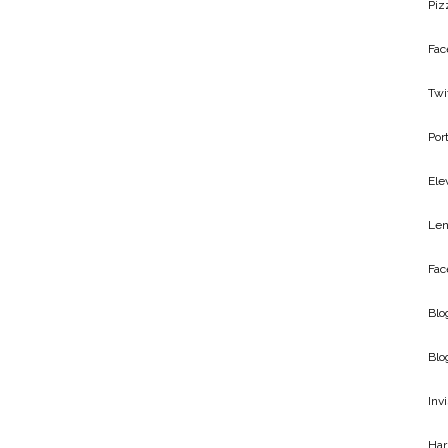
Piz
Fac
Twi
Por
Ele
Len
Fac
Blo
Blo
Inv
Har