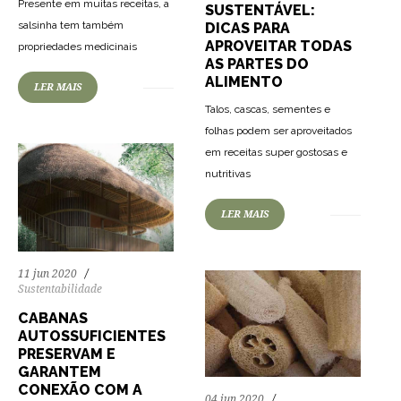
Presente em muitas receitas, a
SUSTENTÁVEL:
salsinha tem também
DICAS PARA
75
1161
0
APROVEITAR TODAS
propriedades medicinais
AS PARTES DO
ALIMENTO
LER MAIS
Talos, cascas, sementes e
folhas podem ser aproveitados
em receitas super gostosas e
79
1425
0
nutritivas
LER MAIS
11 jun 2020
Sustentabilidade
CABANAS
AUTOSSUFICIENTES
PRESERVAM E
GARANTEM
CONEXÃO COM A
04 jun 2020