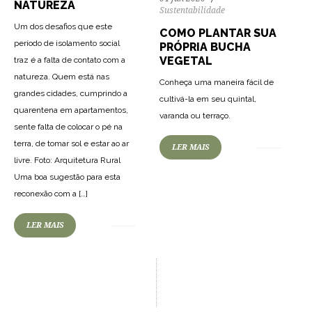
NATUREZA
Sustentabilidade
Um dos desafios que este
COMO PLANTAR SUA
período de isolamento social
PRÓPRIA BUCHA
VEGETAL
traz é a falta de contato com a
natureza. Quem está nas
Conheça uma maneira fácil de
grandes cidades, cumprindo a
cultivá-la em seu quintal,
quarentena em apartamentos,
varanda ou terraço.
sente falta de colocar o pé na
terra, de tomar sol e estar ao ar
LER MAIS
livre. Foto: Arquitetura Rural
Uma boa sugestão para esta
reconexão com a […]
LER MAIS