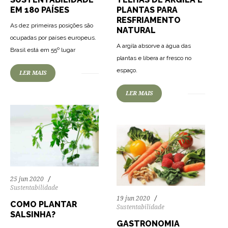
PLANTAS PARA
EM 180 PAÍSES
RESFRIAMENTO
As dez primeiras posições são
NATURAL
ocupadas por países europeus.
77
1252
0
A argila absorve a água das
Brasil está em 55º lugar
plantas e libera ar fresco no
98
1238
0
espaço.
LER MAIS
LER MAIS
25 jun 2020
Sustentabilidade
19 jun 2020
COMO PLANTAR
Sustentabilidade
SALSINHA?
GASTRONOMIA