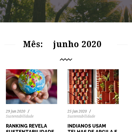
89
1187
0
79
1216
0
Mês:
junho 2020
25 jun 2020
29 jun 2020
Sustentabilidade
Sustentabilidade
INDIANOS USAM
RANKING REVELA
TELHAS DE ARGILA E
SUSTENTABILIDADE