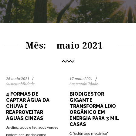
137
2011
0
106
1183
0
Mês:
maio 2021
26 maio 2021
17 maio 2021
Sustentabilidade
Sustentabilidade
4 FORMAS DE
BIODIGESTOR
CAPTAR ÁGUA DA
GIGANTE
CHUVA E
TRANSFORMA LIXO
REAPROVEITAR
ORGÂNICO EM
ÁGUAS CINZAS
ENERGIA PARA 3 MIL
CASAS
Jardins, lagos e telhados verdes
O “estômago mecânico”
podem ser usados como