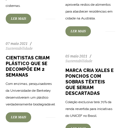
103
1555
0
aproveita restos de alimentos
cisternas.
para abastecer residências em
75
890
0
cidade na Austrália.
LER MAIS
LER MAIS
07 maio 2021
Sustentabilidade
05 maio 2021
CIENTISTAS CRIAM
Sustentabilidade
PLÁSTICO QUE SE
DECOMPÕE EM 2
MARCA CRIA XALES E
SEMANAS
PONCHOS COM
SOBRAS TÊXTEIS
Com enzimas, pesquisadores
QUE SERIAM
da Universidade de Berkeley
DESCARTADAS
desenvolveram um plástico
93
1262
0
Coleção exclusiva terá 70% da
verdadeiramente biodegradável
renda revertida para iniciativas
85
961
0
do UNICEF no Brasil.
LER MAIS