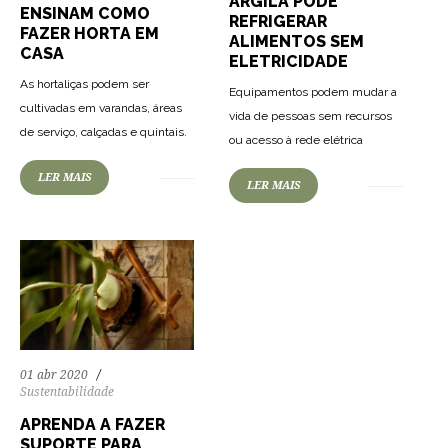
ARGILA PODE
ENSINAM COMO
REFRIGERAR
FAZER HORTA EM
ALIMENTOS SEM
CASA
ELETRICIDADE
As hortaliças podem ser
Equipamentos podem mudar a
cultivadas em varandas, áreas
vida de pessoas sem recursos
91
1265
0
de serviço, calçadas e quintais.
ou acesso à rede elétrica
LER MAIS
LER MAIS
01 abr 2020
Sustentabilidade
APRENDA A FAZER
SUPORTE PARA