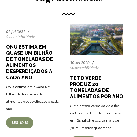
01 jul 2021
Sustentabilidade
ONU ESTIMA EM
QUASE UM BILHÃO
DE TONELADAS DE
30 set 2020
ALIMENTOS
Sustentabilidade
DESPERDIÇADOS A
CADA ANO
TETO VERDE
PRODUZ 20
ONU estima em quase um
TONELADAS DE
bilhão de toneladas de
ALIMENTOS POR ANO
alimentos desperdiçados a cada
86
1172
0
O maior teto verde da Asia fica
ano
na Universidade de Thammasat
em Bangkok e ocupa mais de
LER MAIS
85
1333
0
70 mil metros quadrados