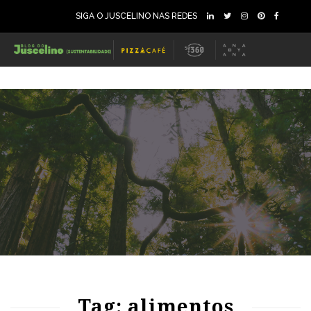
SIGA O JUSCELINO NAS REDES
212
2551
0
88
1189
0
Tag: alimentos