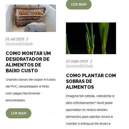
LER MAIS
01 set 2020
Sustentabilidade
COMO MONTAR UM
DESIDRATADOR DE
22 maio 2020
ALIMENTOS DE
Sustentabilidade
BAIXO CUSTO
COMO PLANTAR COM
Usando caixas de isopor e tubos
SOBRAS DE
ALIMENTOS
de PVC, desidratador é feito
com peças facilmente
Imagine ter cebola, cebolinha e
70
1046
0
encontradas.
alho infinitamente? Você pode
aproveitar os restos destes
LER MAIS
alimentos para plantar novos e
manter o estoque de ervas e
89
1367
0