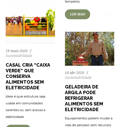
temperos.
LER MAIS
19 maio 2020
Sustentabilidade
CASAL CRIA “CAIXA
VERDE” QUE
16 abr 2020
CONSERVA
Sustentabilidade
ALIMENTOS SEM
GELADEIRA DE
ELETRICIDADE
ARGILA PODE
Ideia é que estrutura seja
REFRIGERAR
usada em comunidades
ALIMENTOS SEM
ELETRICIDADE
carentes ou sem acesso à
eletricidade
Equipamentos podem mudar a
vida de pessoas sem recursos