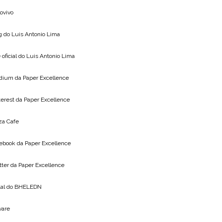
lovivo
g do
Luis Antonio Lima
 oficial do
Luis Antonio Lima
dium da
Paper Excellence
terest da
Paper Excellence
za Cafe
ebook da
Paper Excellence
tter da
Paper Excellence
tal do
BHELEDN
vare