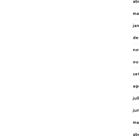
abr
ma
ja
de
no
ou
se
ag
ju
ju
ma
ab