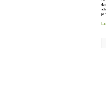
for
des
alé
par
Le