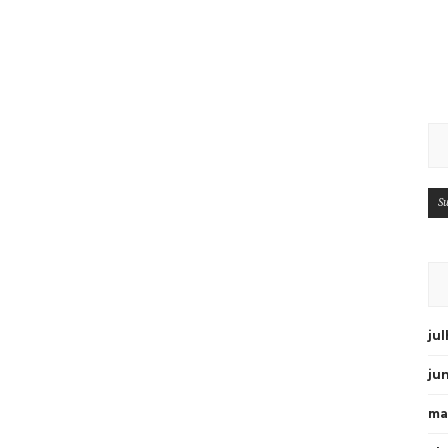
Su
ju
ju
ma