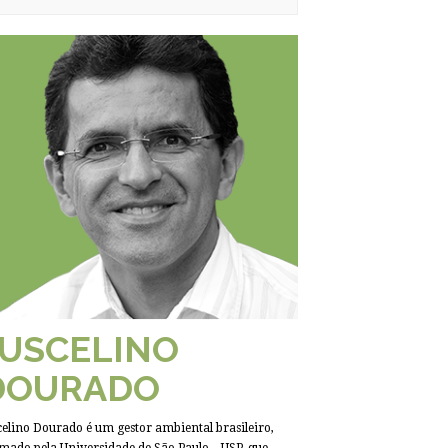
JUSCELINO
DOURADO
celino Dourado é um gestor ambiental brasileiro,