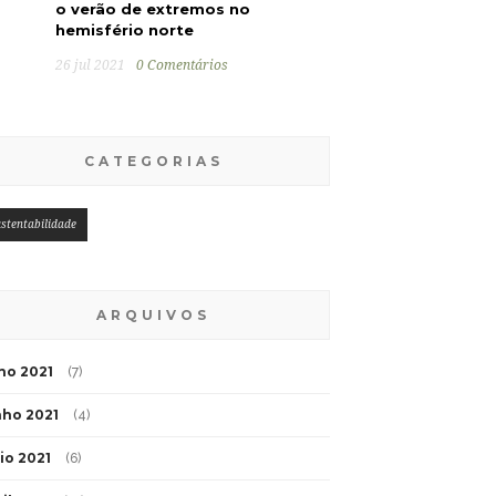
o verão de extremos no
hemisfério norte
26 jul 2021
0 Comentários
CATEGORIAS
stentabilidade
ARQUIVOS
lho 2021
(7)
nho 2021
(4)
io 2021
(6)