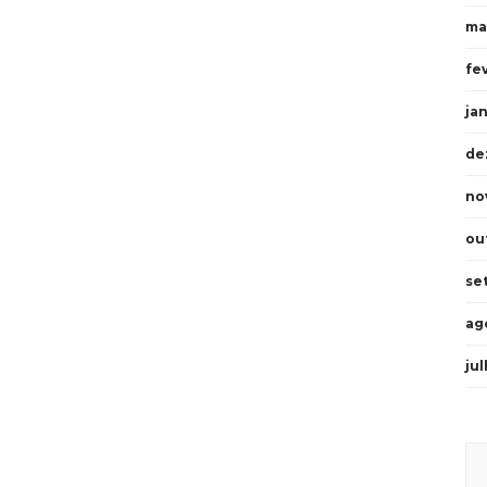
ma
fe
ja
de
no
ou
se
ag
ju