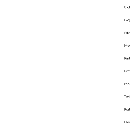
Cic
Blo
Site
Me
Pin
Piz
Fac
Twi
Por
Ele