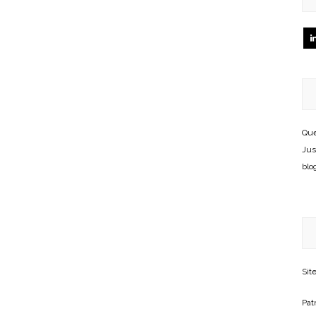
Que
Jus
blo
Sit
Patr