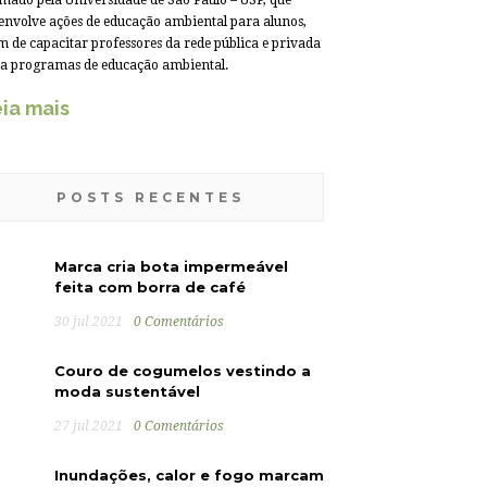
mado pela Universidade de São Paulo – USP, que
envolve ações de educação ambiental para alunos,
m de capacitar professores da rede pública e privada
a programas de educação ambiental.
ia mais
POSTS RECENTES
Marca cria bota impermeável
feita com borra de café
30 jul 2021
0 Comentários
Couro de cogumelos vestindo a
moda sustentável
27 jul 2021
0 Comentários
Inundações, calor e fogo marcam