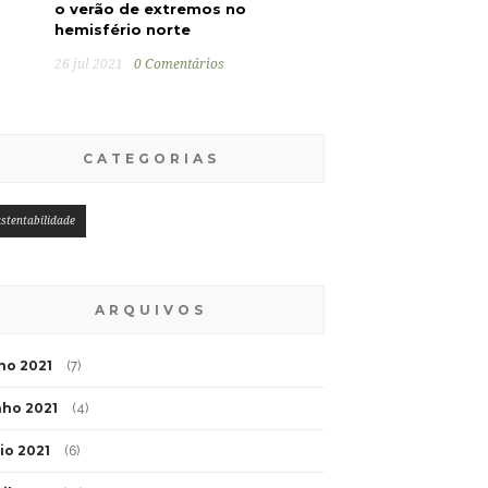
o verão de extremos no
hemisfério norte
26 jul 2021
0 Comentários
CATEGORIAS
stentabilidade
ARQUIVOS
lho 2021
(7)
nho 2021
(4)
io 2021
(6)