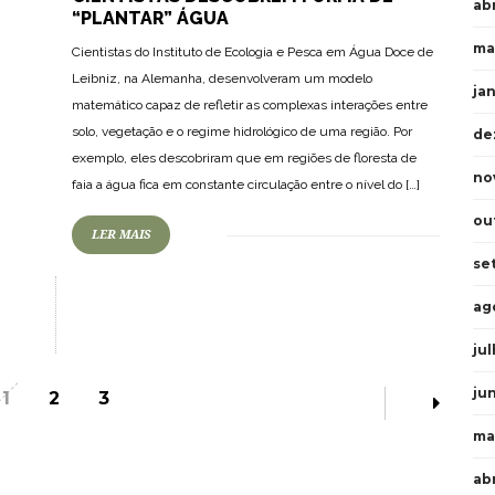
abr
“PLANTAR” ÁGUA
ma
Cientistas do Instituto de Ecologia e Pesca em Água Doce de
Leibniz, na Alemanha, desenvolveram um modelo
ja
matemático capaz de refletir as complexas interações entre
solo, vegetação e o regime hidrológico de uma região. Por
de
exemplo, eles descobriram que em regiões de floresta de
no
faia a água fica em constante circulação entre o nível do […]
ou
LER MAIS
se
ag
ju
ju
1
2
3
ma
ab