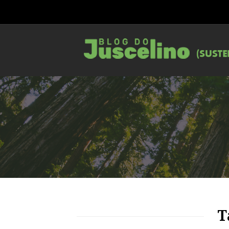
84
1116
0
T