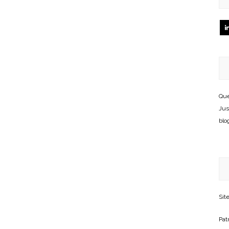
Que
Jus
blo
Sit
Patr