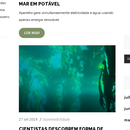
 das
MAR EM POTÁVEL
ira
78
1147
0
Aparelho gera simultaneamente eletricidade e água usando
jovens
apenas energia renovável
LER MAIS
Su
ju
ju
27 set 2019
Sustentabilidade
ma
CIENTISTAS DESCOBREM FORMA DE