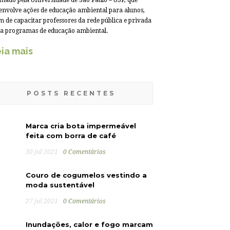
mado pela Universidade de São Paulo – USP, que
envolve ações de educação ambiental para alunos,
m de capacitar professores da rede pública e privada
a programas de educação ambiental.
ia mais
POSTS RECENTES
Marca cria bota impermeável
feita com borra de café
30 jul 2021
0 Comentários
Couro de cogumelos vestindo a
moda sustentável
27 jul 2021
0 Comentários
Inundações, calor e fogo marcam