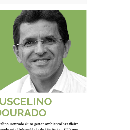
JUSCELINO
DOURADO
celino Dourado é um gestor ambiental brasileiro,