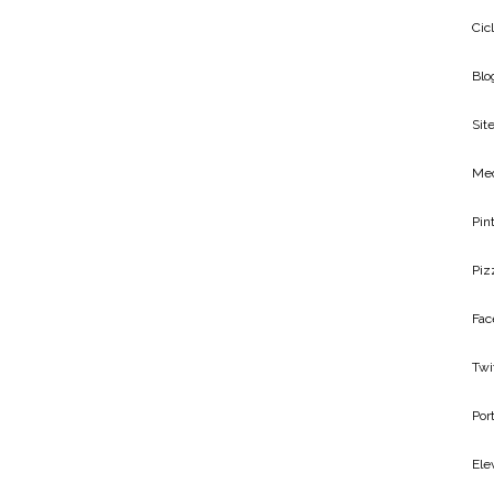
Cic
Blo
Site
Me
Pin
Piz
Fac
Twi
Por
Ele