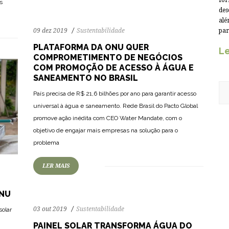
for
s
des
alé
09 dez 2019
Sustentabilidade
par
PLATAFORMA DA ONU QUER
Le
COMPROMETIMENTO DE NEGÓCIOS
COM PROMOÇÃO DE ACESSO À ÁGUA E
SANEAMENTO NO BRASIL
País precisa de R$ 21,6 bilhões por ano para garantir acesso
universal à água e saneamento. Rede Brasil do Pacto Global
promove ação inédita com CEO Water Mandate, com o
76
1425
0
objetivo de engajar mais empresas na solução para o
problema
LER MAIS
ONU
03 out 2019
Sustentabilidade
solar
PAINEL SOLAR TRANSFORMA ÁGUA DO