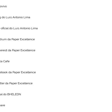
lovivo
g do
Luis Antonio Lima
 oficial do
Luis Antonio Lima
dium da
Paper Excellence
terest da
Paper Excellence
za Cafe
ebook da
Paper Excellence
tter da
Paper Excellence
tal do
BHELEDN
vare