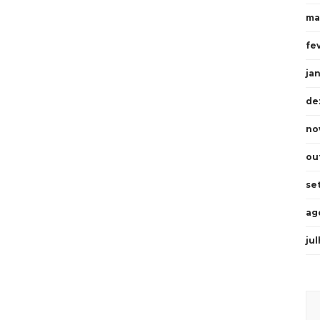
ma
fe
ja
de
no
ou
se
ag
ju