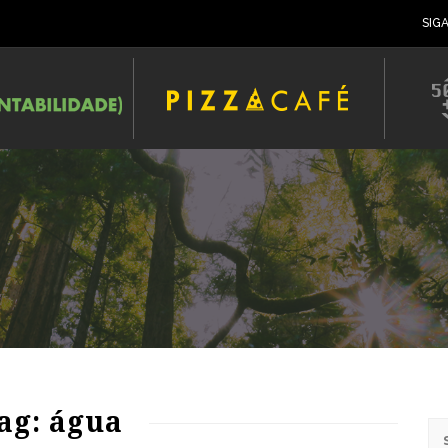
SIG
85
1020
0
ag: água