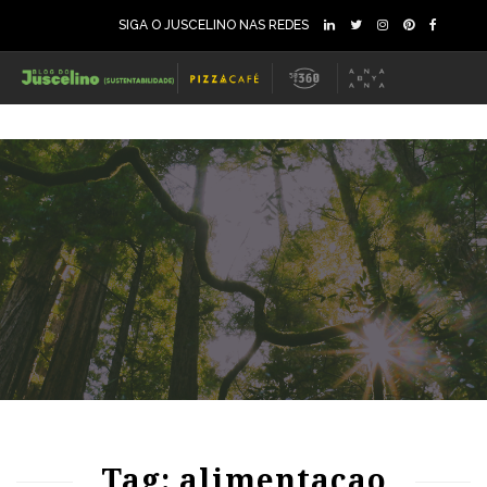
SIGA O JUSCELINO NAS REDES
79
971
0
Tag: alimentacao