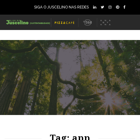
SIGA O JUSCELINO NAS REDES
82
1165
0
Tag: app