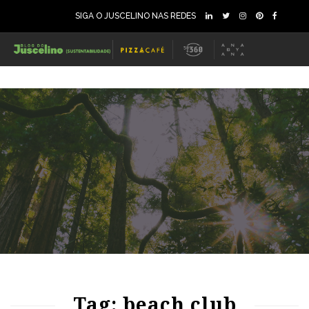
SIGA O JUSCELINO NAS REDES
84
973
0
Tag: beach club