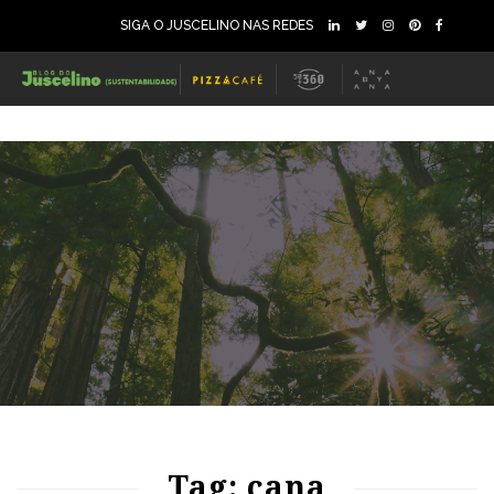
SIGA O JUSCELINO NAS REDES
96
1497
0
76
1106
0
Tag: cana