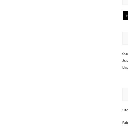
Que
Jus
blo
Sit
Patr