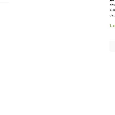
for
des
alé
par
Le