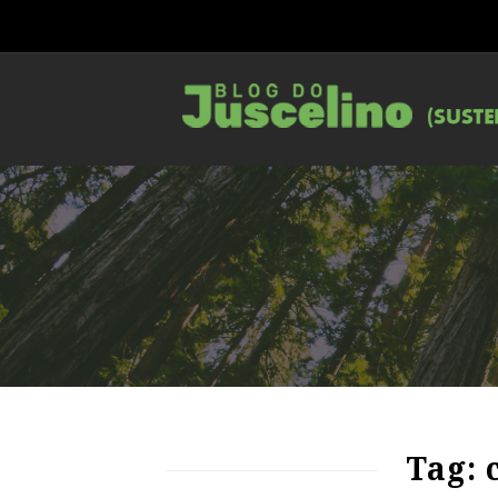
76
1023
0
Tag: 