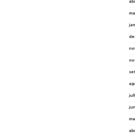
abr
ma
ja
de
no
ou
se
ag
ju
ju
ma
ab