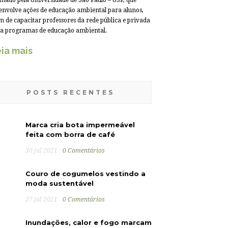
mado pela Universidade de São Paulo – USP, que
envolve ações de educação ambiental para alunos,
m de capacitar professores da rede pública e privada
a programas de educação ambiental.
ia mais
POSTS RECENTES
Marca cria bota impermeável
feita com borra de café
30 jul 2021
0 Comentários
Couro de cogumelos vestindo a
moda sustentável
27 jul 2021
0 Comentários
Inundações, calor e fogo marcam