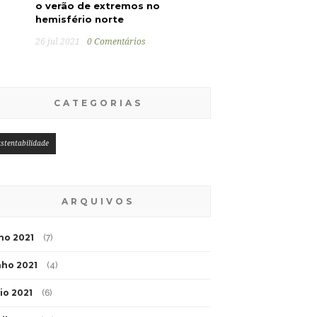
o verão de extremos no
hemisfério norte
26 jul 2021
0 Comentários
CATEGORIAS
stentabilidade
ARQUIVOS
lho 2021
(7)
nho 2021
(4)
io 2021
(6)