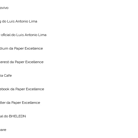
lovivo
g do
Luis Antonio Lima
 oficial do
Luis Antonio Lima
dium da
Paper Excellence
terest da
Paper Excellence
za Cafe
ebook da
Paper Excellence
tter da
Paper Excellence
tal do
BHELEDN
vare