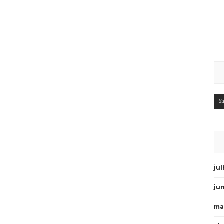
Su
ju
ju
ma