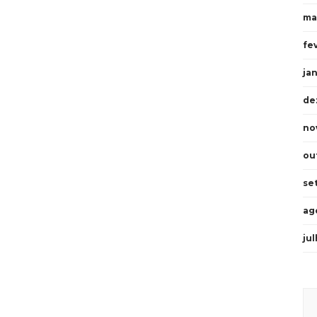
ma
fe
ja
de
no
ou
se
ag
ju