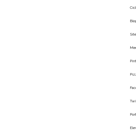
Cic
Blo
Site
Me
Pin
Piz
Fac
Twi
Por
Ele