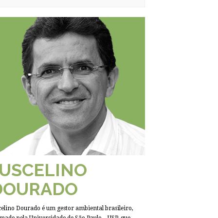
JUSCELINO
DOURADO
celino Dourado é um gestor ambiental brasileiro,