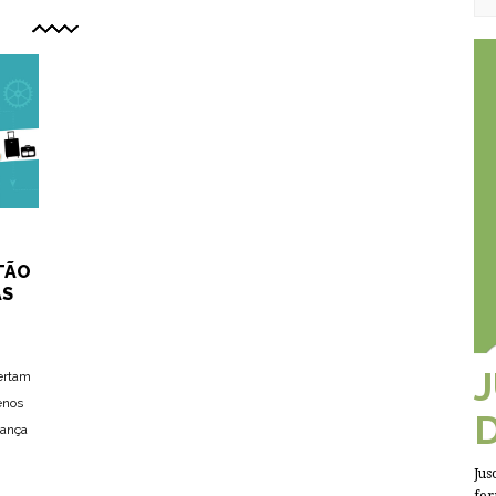
TÃO
AS
ertam
enos
iança
Jus