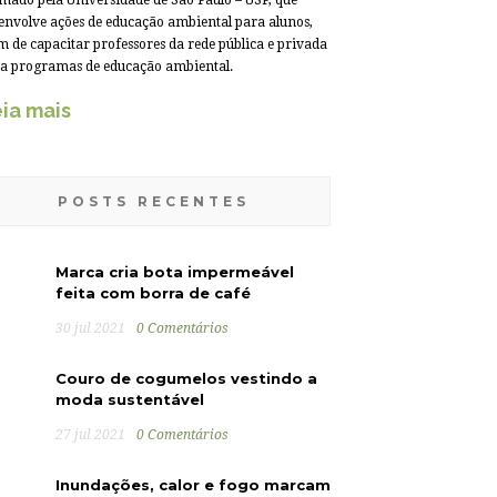
mado pela Universidade de São Paulo – USP, que
envolve ações de educação ambiental para alunos,
m de capacitar professores da rede pública e privada
a programas de educação ambiental.
ia mais
POSTS RECENTES
Marca cria bota impermeável
feita com borra de café
30 jul 2021
0 Comentários
Couro de cogumelos vestindo a
moda sustentável
27 jul 2021
0 Comentários
Inundações, calor e fogo marcam