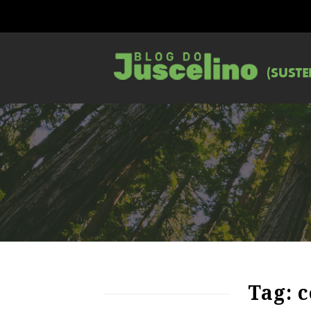
90
1152
0
Tag: 