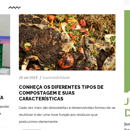
26 set 2019
Sustentabilidade
CONHEÇA OS DIFERENTES TIPOS DE
COMPOSTAGEM E SUAS
TA
CARACTERÍSTICAS
postar
Cada vez mais são descobertas e desenvolvidas formas de se
a
reutilizar e dar uma nova função aos resíduos que
produzimos diariamente.
Jus