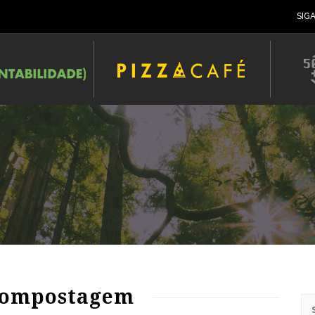
SIG
78
1681
0
compostagem