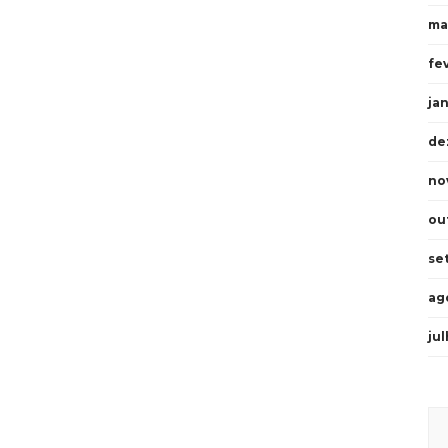
ma
fe
ja
de
no
ou
se
ag
ju