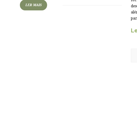
for
LER MAIS
des
alé
par
Le