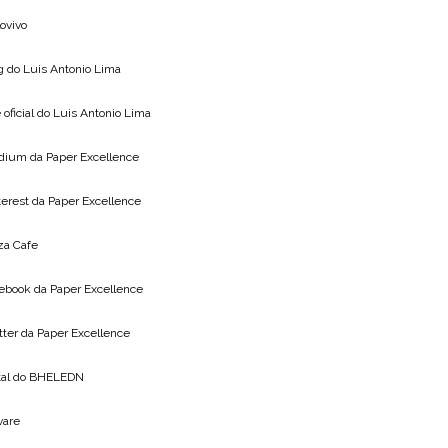
lovivo
g do
Luis Antonio Lima
 oficial do
Luis Antonio Lima
dium da
Paper Excellence
terest da
Paper Excellence
za Cafe
ebook da
Paper Excellence
tter da
Paper Excellence
tal do
BHELEDN
vare