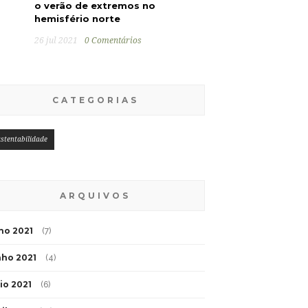
o verão de extremos no
hemisfério norte
26 jul 2021
0 Comentários
CATEGORIAS
stentabilidade
ARQUIVOS
lho 2021
(7)
nho 2021
(4)
io 2021
(6)