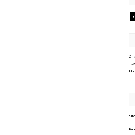
Que
Jus
blo
Sit
Patr