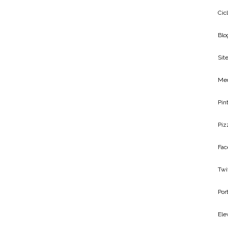
Cic
Blo
Site
Me
Pin
Piz
Fac
Twi
Por
Ele