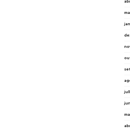
abr
ma
ja
de
no
ou
se
ag
ju
ju
ma
ab