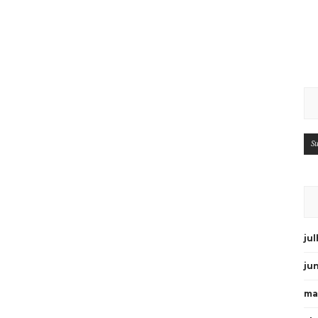
Su
ju
ju
ma