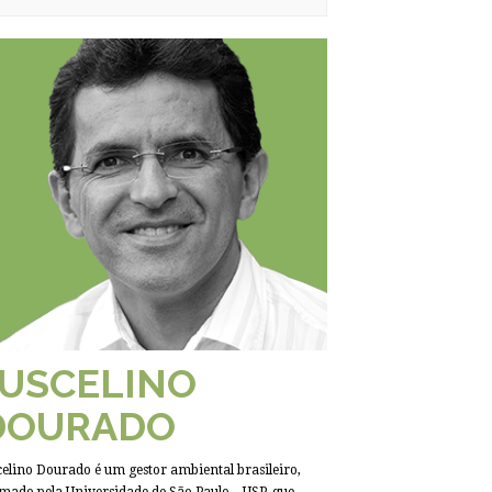
JUSCELINO
DOURADO
celino Dourado é um gestor ambiental brasileiro,