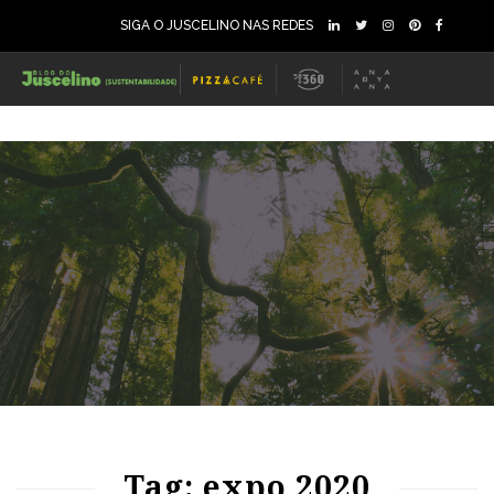
SIGA O JUSCELINO NAS REDES
91
1254
0
Tag: expo 2020