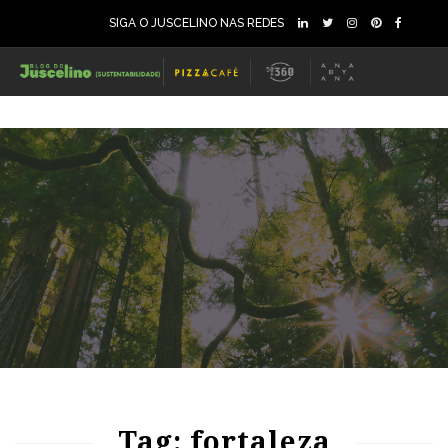
SIGA O JUSCELINO NAS REDES
84
975
0
Tag: fortaleza