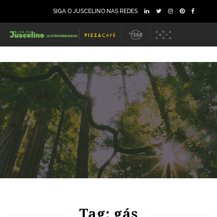
SIGA O JUSCELINO NAS REDES
82
1151
0
Tag: gás