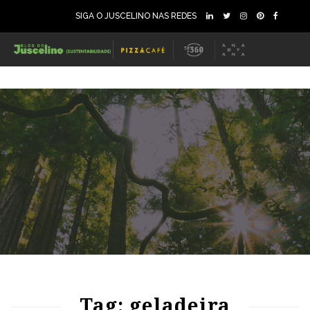
SIGA O JUSCELINO NAS REDES
89
1365
0
Tag: geladeira