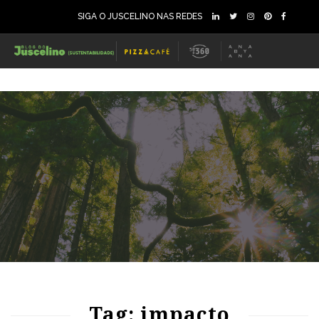
SIGA O JUSCELINO NAS REDES
86
1005
0
Tag: impacto