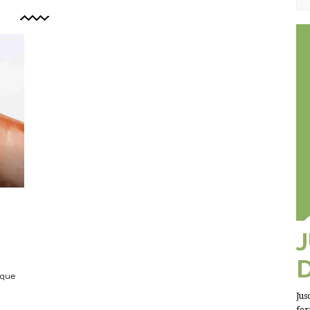
 que
Jus