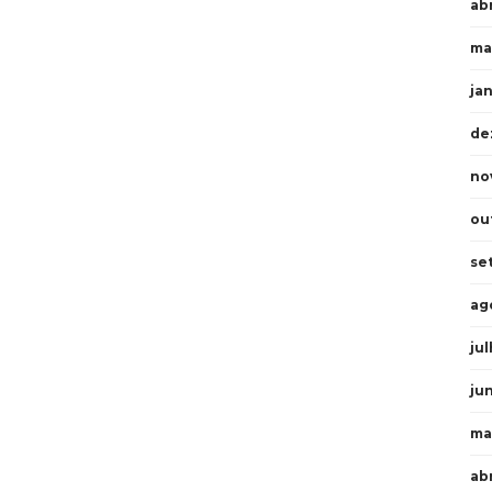
abr
ma
ja
de
no
ou
se
ag
ju
ju
ma
ab