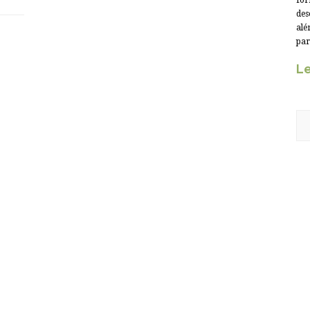
for
des
alé
par
Le