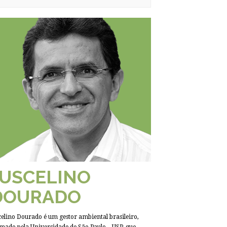
JUSCELINO
DOURADO
celino Dourado é um gestor ambiental brasileiro,