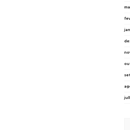
ma
fe
ja
de
no
ou
se
ag
ju