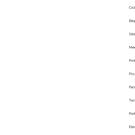
Cic
Blo
Site
Me
Pin
Piz
Fac
Twi
Por
Ele