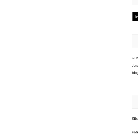
Que
Jus
blo
Sit
Patr