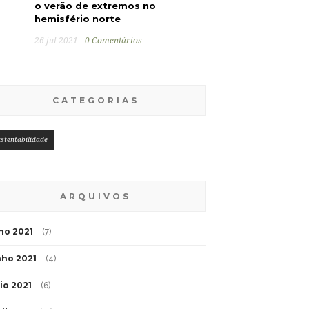
o verão de extremos no
hemisfério norte
26 jul 2021
0 Comentários
CATEGORIAS
stentabilidade
ARQUIVOS
lho 2021
(7)
nho 2021
(4)
io 2021
(6)