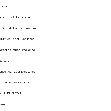
lovivo
g do
Luis Antonio Lima
 oficial do
Luis Antonio Lima
dium da
Paper Excellence
terest da
Paper Excellence
za Cafe
ebook da
Paper Excellence
tter da
Paper Excellence
tal do
BHELEDN
vare