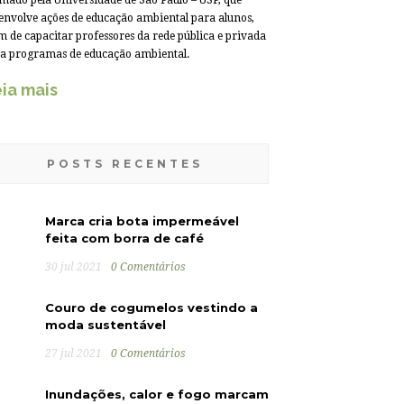
mado pela Universidade de São Paulo – USP, que
envolve ações de educação ambiental para alunos,
m de capacitar professores da rede pública e privada
a programas de educação ambiental.
ia mais
POSTS RECENTES
Marca cria bota impermeável
feita com borra de café
30 jul 2021
0 Comentários
Couro de cogumelos vestindo a
moda sustentável
27 jul 2021
0 Comentários
Inundações, calor e fogo marcam