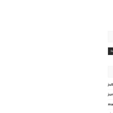
Su
ju
ju
ma