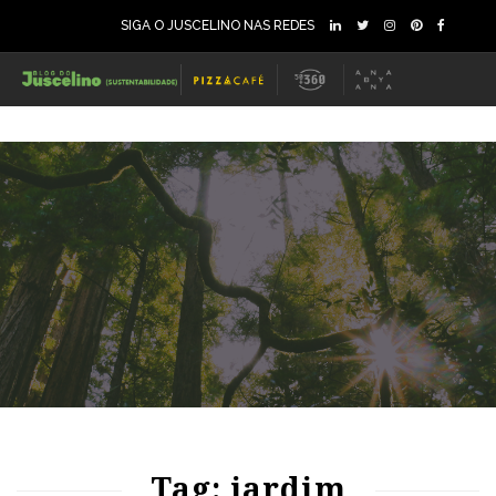
SIGA O JUSCELINO NAS REDES
74
1157
0
Tag: jardim