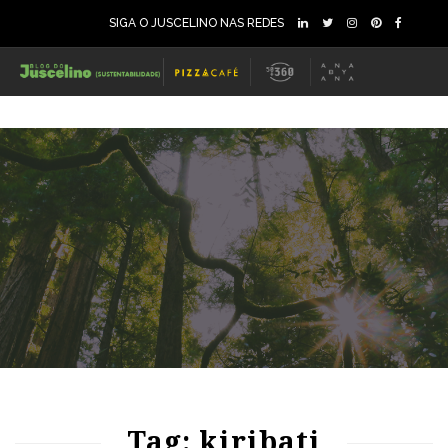
SIGA O JUSCELINO NAS REDES
74
967
0
Tag: kiribati