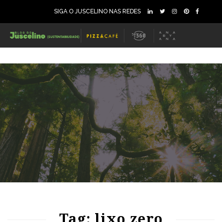
SIGA O JUSCELINO NAS REDES
76
1135
0
Tag: lixo zero