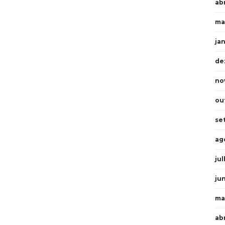
abr
ma
ja
de
no
ou
se
ag
ju
ju
ma
ab