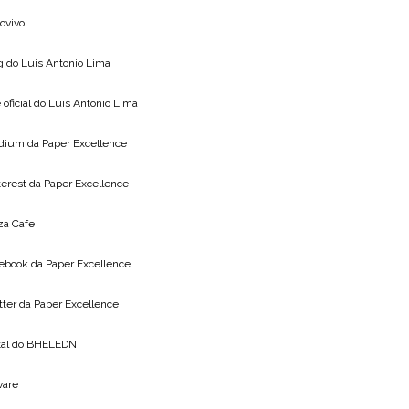
lovivo
g do
Luis Antonio Lima
 oficial do
Luis Antonio Lima
dium da
Paper Excellence
terest da
Paper Excellence
za Cafe
ebook da
Paper Excellence
tter da
Paper Excellence
tal do
BHELEDN
vare