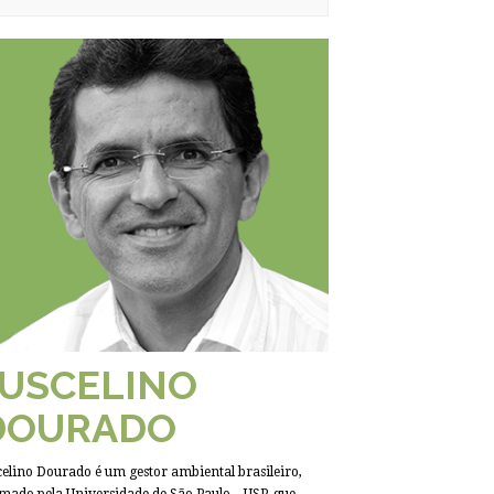
JUSCELINO
DOURADO
celino Dourado é um gestor ambiental brasileiro,