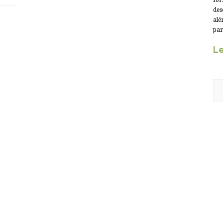
for
des
alé
par
Le