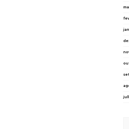
ma
fe
ja
de
no
ou
se
ag
ju