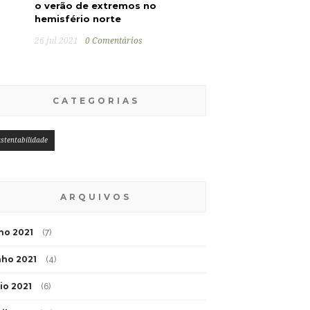
o verão de extremos no
hemisfério norte
26 jul 2021
0 Comentários
CATEGORIAS
stentabilidade
ARQUIVOS
lho 2021
(7)
nho 2021
(4)
io 2021
(6)