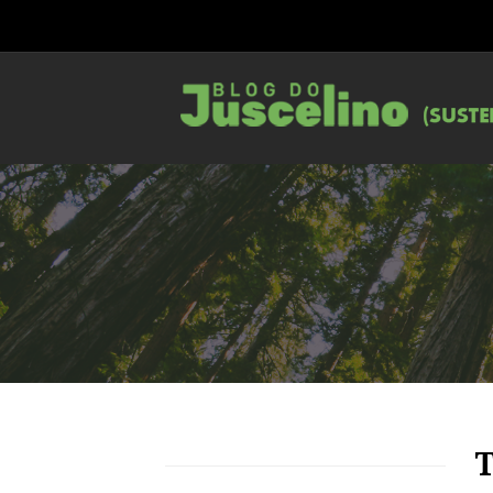
73
1096
0
T