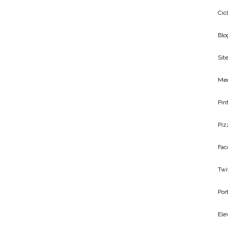
Cic
Blo
Site
Me
Pin
Piz
Fac
Twi
Por
Ele