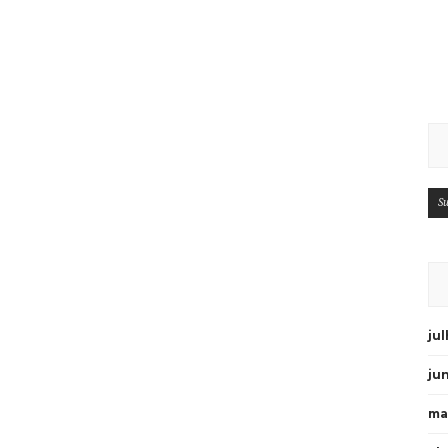
Su
ju
ju
ma