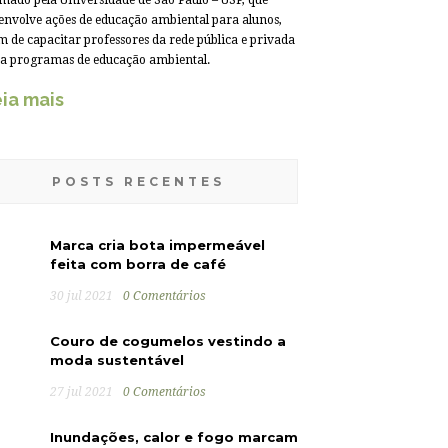
mado pela Universidade de São Paulo – USP, que
envolve ações de educação ambiental para alunos,
m de capacitar professores da rede pública e privada
a programas de educação ambiental.
ia mais
POSTS RECENTES
Marca cria bota impermeável
feita com borra de café
30 jul 2021
0 Comentários
Couro de cogumelos vestindo a
moda sustentável
27 jul 2021
0 Comentários
Inundações, calor e fogo marcam