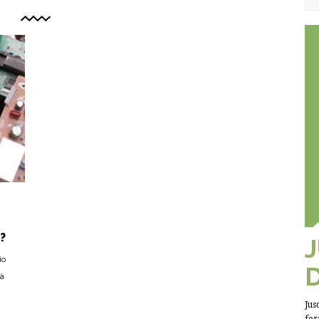
?
io
 à
Jus