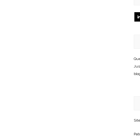
Que
Jus
blo
Sit
Patr