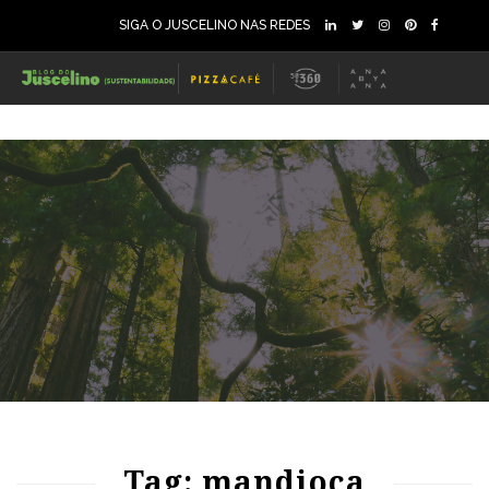
SIGA O JUSCELINO NAS REDES
87
1196
0
74
965
0
Tag: mandioca