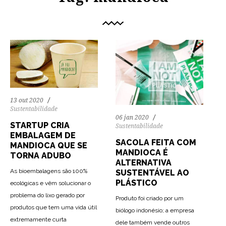
13 out 2020
Sustentabilidade
06 jan 2020
STARTUP CRIA
Sustentabilidade
EMBALAGEM DE
SACOLA FEITA COM
MANDIOCA QUE SE
MANDIOCA É
TORNA ADUBO
ALTERNATIVA
As bioembalagens são 100%
SUSTENTÁVEL AO
PLÁSTICO
ecológicas e vêm solucionar o
problema do lixo gerado por
Produto foi criado por um
produtos que tem uma vida útil
biólogo indonésio; a empresa
76
1187
0
extremamente curta
dele também vende outros