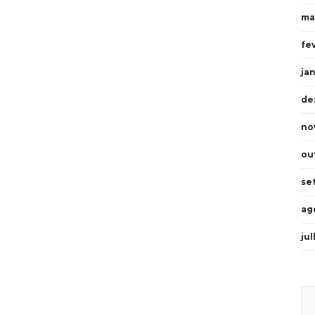
ma
fe
ja
de
no
ou
se
ag
ju