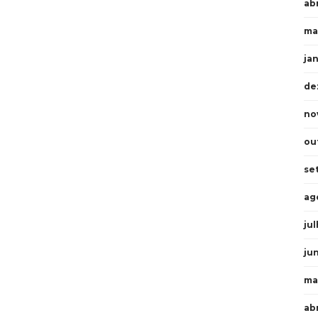
abr
ma
ja
de
no
ou
se
ag
ju
ju
ma
ab