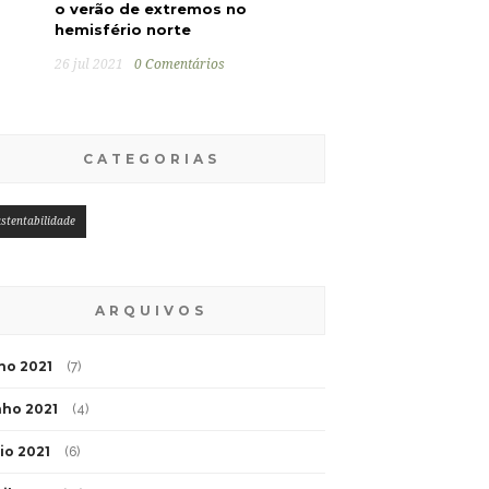
o verão de extremos no
hemisfério norte
26 jul 2021
0 Comentários
CATEGORIAS
stentabilidade
ARQUIVOS
lho 2021
(7)
nho 2021
(4)
io 2021
(6)