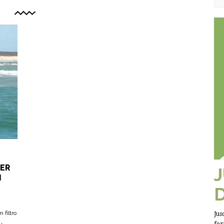
TER
M
filtro
Jus