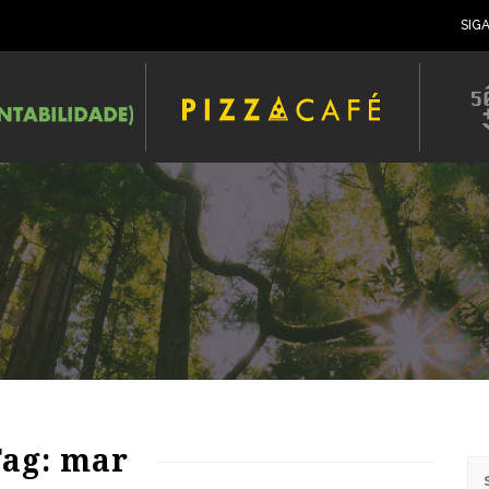
SIG
ag: mar