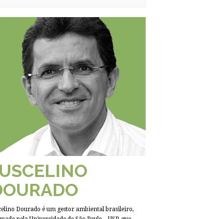
JUSCELINO
DOURADO
celino Dourado é um gestor ambiental brasileiro,