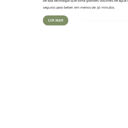
de alta tecnologia que torna grandes volumes de água
seguros para beber, em menos de 30 minutos.
LER MAIS