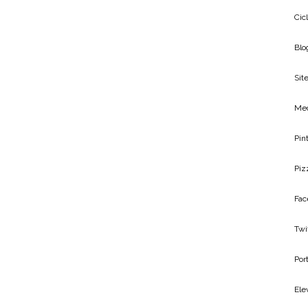
Cic
Blo
Site
Me
Pin
Piz
Fac
Twi
Por
Ele