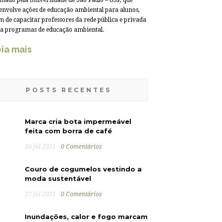
mado pela Universidade de São Paulo – USP, que
envolve ações de educação ambiental para alunos,
m de capacitar professores da rede pública e privada
a programas de educação ambiental.
ia mais
POSTS RECENTES
Marca cria bota impermeável
feita com borra de café
30 jul 2021
0 Comentários
Couro de cogumelos vestindo a
moda sustentável
27 jul 2021
0 Comentários
Inundações, calor e fogo marcam