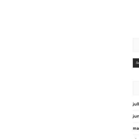
Su
ju
ju
ma