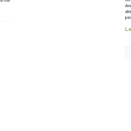
for
 do mar
des
alé
par
Le