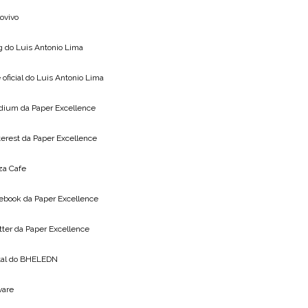
lovivo
g do
Luis Antonio Lima
 oficial do
Luis Antonio Lima
dium da
Paper Excellence
terest da
Paper Excellence
za Cafe
ebook da
Paper Excellence
tter da
Paper Excellence
tal do
BHELEDN
vare