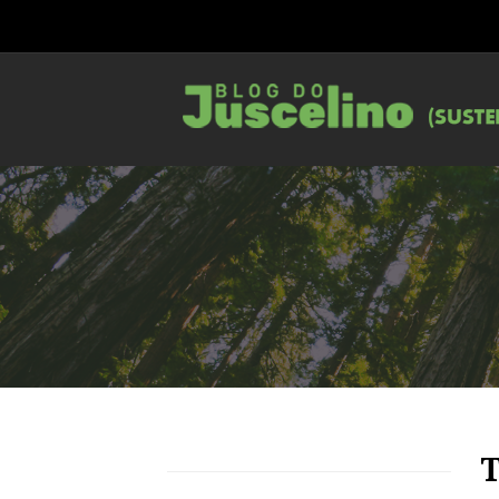
83
1103
0
T