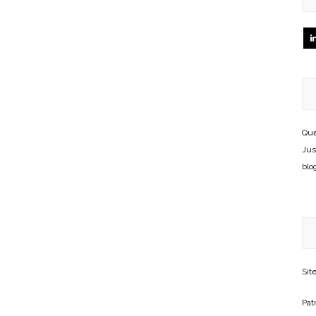
Que
Jus
blo
Sit
Patr