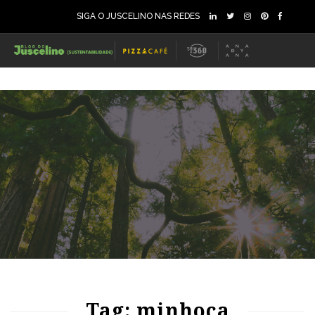
SIGA O JUSCELINO NAS REDES
85
1153
0
Tag: minhoca