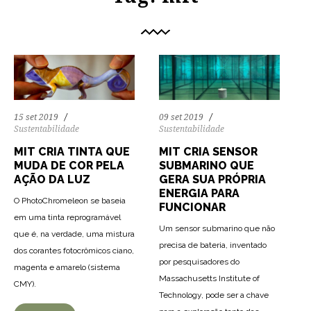
15 set 2019
09 set 2019
Sustentabilidade
Sustentabilidade
MIT CRIA TINTA QUE
MIT CRIA SENSOR
MUDA DE COR PELA
SUBMARINO QUE
AÇÃO DA LUZ
GERA SUA PRÓPRIA
ENERGIA PARA
O PhotoChromeleon se baseia
FUNCIONAR
em uma tinta reprogramável
Um sensor submarino que não
que é, na verdade, uma mistura
precisa de bateria, inventado
dos corantes fotocrômicos ciano,
por pesquisadores do
magenta e amarelo (sistema
Massachusetts Institute of
CMY).
Technology, pode ser a chave