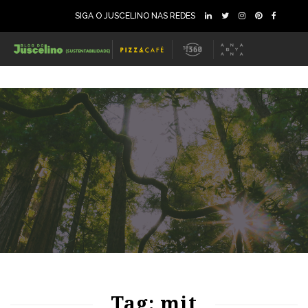
SIGA O JUSCELINO NAS REDES
70
1074
0
72
1046
0
Tag: mit