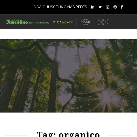
SIGA O JUSCELINO NAS REDES
81
1091
0
87
1096
0
Tag: organico