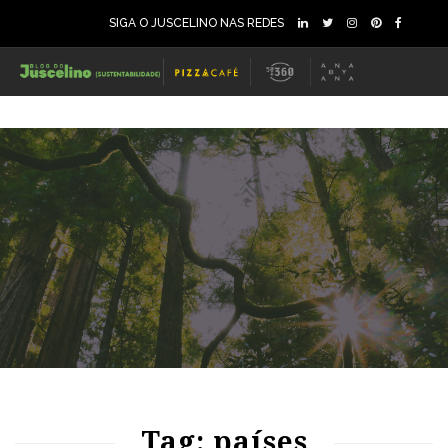
SIGA O JUSCELINO NAS REDES
72
1082
0
77
1116
0
Tag: países