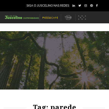
SIGA O JUSCELINO NAS REDES
79
1044
0
Tag: parede