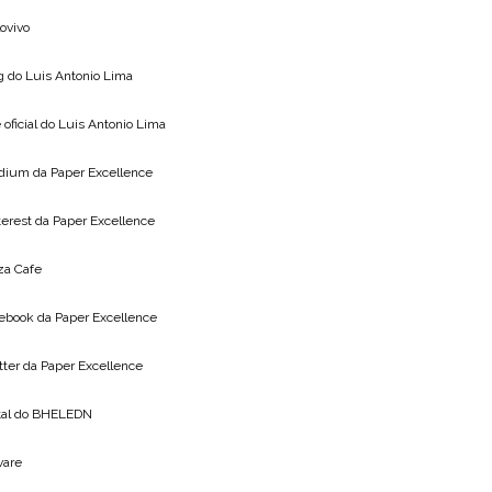
lovivo
g do
Luis Antonio Lima
 oficial do
Luis Antonio Lima
dium da
Paper Excellence
terest da
Paper Excellence
za Cafe
ebook da
Paper Excellence
tter da
Paper Excellence
tal do
BHELEDN
vare