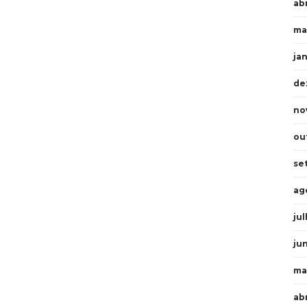
abr
ma
ja
de
no
ou
se
ag
ju
ju
ma
ab