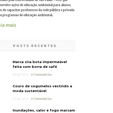
mado pela Universidade de São Paulo – USP, que
envolve ações de educação ambiental para alunos,
m de capacitar professores da rede pública e privada
a programas de educação ambiental.
ia mais
POSTS RECENTES
Marca cria bota impermeável
feita com borra de café
30 jul 2021
0 Comentários
Couro de cogumelos vestindo a
moda sustentável
27 jul 2021
0 Comentários
Inundações, calor e fogo marcam