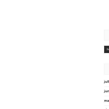
Su
ju
ju
ma