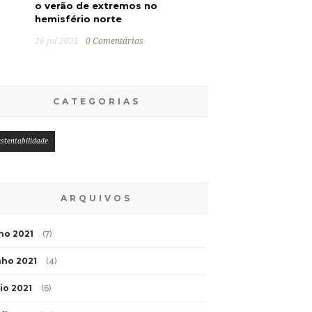
o verão de extremos no
hemisfério norte
26 jul 2021
0 Comentários
CATEGORIAS
stentabilidade
ARQUIVOS
lho 2021
(7)
nho 2021
(4)
io 2021
(6)