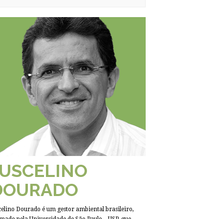
JUSCELINO
DOURADO
celino Dourado é um gestor ambiental brasileiro,