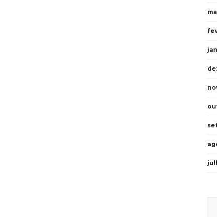
ma
fe
ja
de
no
ou
se
ag
ju