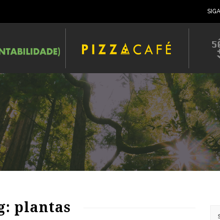
SIG
88
1344
0
g: plantas