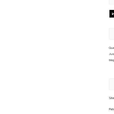
Que
Jus
blo
Sit
Patr