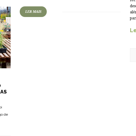
for
des
LER MAIS
alé
par
Le
O
CAS
oi
go de