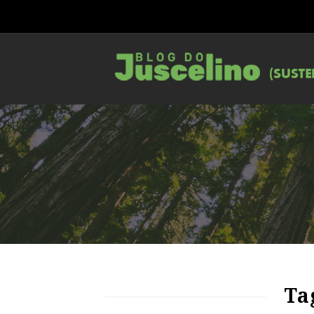
84
1458
0
Ta