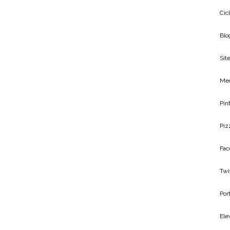
Cic
Blo
Site
Me
Pin
Piz
Fac
Twi
Por
Ele