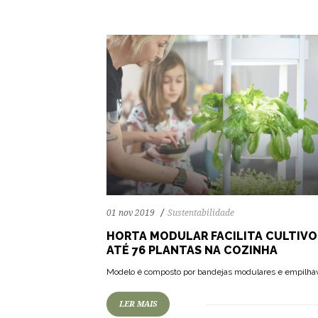
01 nov 2019
Sustentabilidade
HORTA MODULAR FACILITA CULTIVO
ATÉ 76 PLANTAS NA COZINHA
82
1067
0
Modelo é composto por bandejas modulares e empilháv
LER MAIS