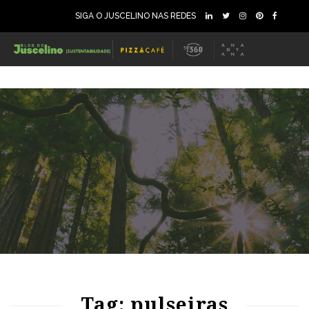
SIGA O JUSCELINO NAS REDES
85
1365
0
Tag: pulseiras