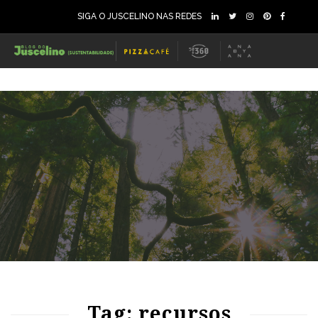
SIGA O JUSCELINO NAS REDES
77
1126
0
82
1151
0
Tag: recursos