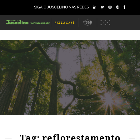
SIGA O JUSCELINO NAS REDES
74
1091
0
Tag: reflorestamento