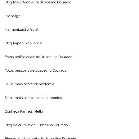
Blog Meio Ambiente
Juscelino Dourado
Invisalign
Harmonização facial
Blog
Paper Excellence
Fotos profissionais de
Juscelino Dourado
Fotos pessoais de
Juscelino Dourado
Saiba mais sobre
bichectomia
Saiba mais sobre
acido hialuronico
Conheça
Pamela Mello
Blog de cultura de
Juscelino Dourado
Blog de gastronomia de
Juscelino Dourado