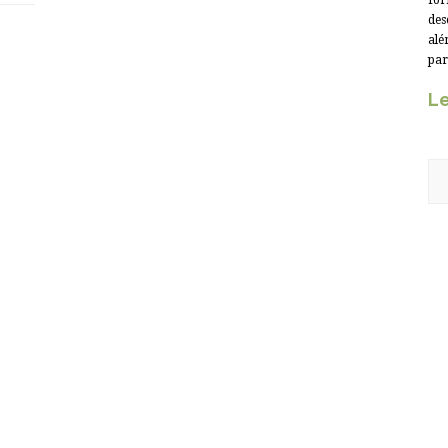
for
des
alé
par
Le