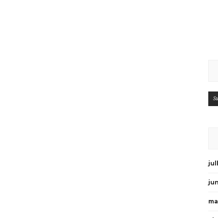
Su
ju
ju
ma