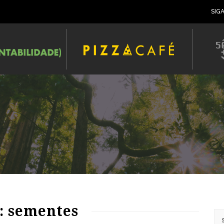
SIG
: sementes