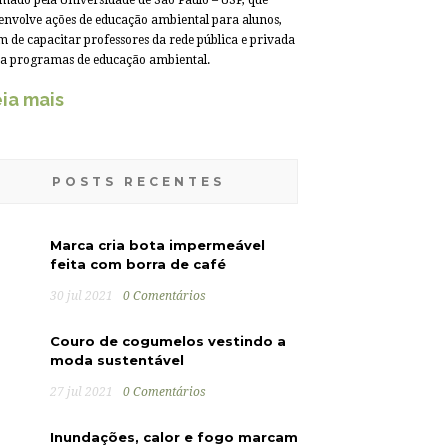
mado pela Universidade de São Paulo – USP, que
envolve ações de educação ambiental para alunos,
m de capacitar professores da rede pública e privada
a programas de educação ambiental.
ia mais
POSTS RECENTES
Marca cria bota impermeável
feita com borra de café
30 jul 2021
0 Comentários
Couro de cogumelos vestindo a
moda sustentável
27 jul 2021
0 Comentários
Inundações, calor e fogo marcam