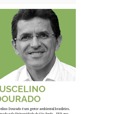
JUSCELINO
DOURADO
celino Dourado é um gestor ambiental brasileiro,