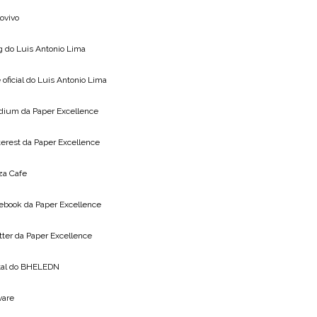
lovivo
g do
Luis Antonio Lima
 oficial do
Luis Antonio Lima
dium da
Paper Excellence
terest da
Paper Excellence
za Cafe
ebook da
Paper Excellence
tter da
Paper Excellence
tal do
BHELEDN
vare