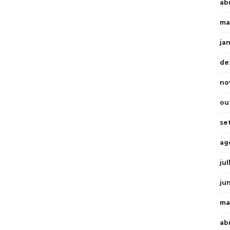
abr
ma
ja
de
no
ou
se
ag
ju
ju
ma
ab