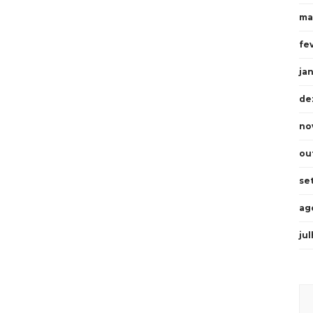
ma
fe
ja
de
no
ou
se
ag
ju