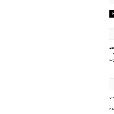
Que
Jus
blo
Sit
Patr