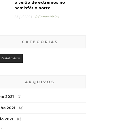
o verão de extremos no
hemisfério norte
26 jul 2021
0 Comentários
CATEGORIAS
stentabilidade
ARQUIVOS
lho 2021
(7)
nho 2021
(4)
io 2021
(6)