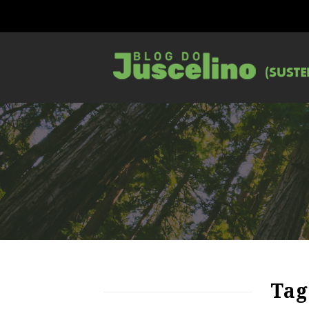
78
1136
0
Tag