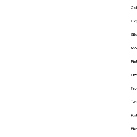
Cic
Blo
Site
Me
Pin
Piz
Fac
Twi
Por
Ele