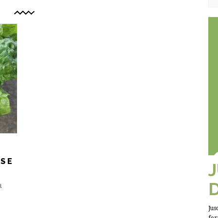
S E
l
Jus