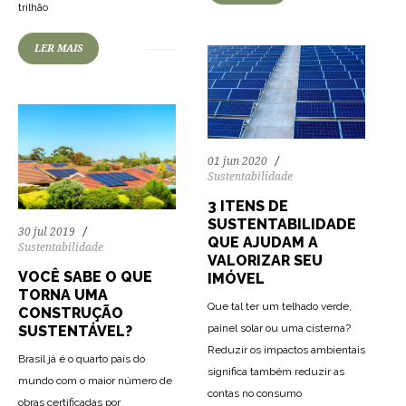
trilhão
LER MAIS
01 jun 2020
Sustentabilidade
3 ITENS DE
SUSTENTABILIDADE
30 jul 2019
QUE AJUDAM A
Sustentabilidade
VALORIZAR SEU
VOCÊ SABE O QUE
IMÓVEL
TORNA UMA
Que tal ter um telhado verde,
CONSTRUÇÃO
painel solar ou uma cisterna?
SUSTENTÁVEL?
Reduzir os impactos ambientais
Brasil já é o quarto país do
significa também reduzir as
mundo com o maior número de
contas no consumo
obras certificadas por