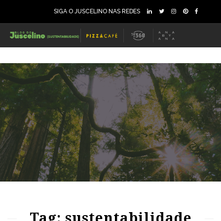
SIGA O JUSCELINO NAS REDES
81
1182
0
89
1187
0
Tag: sustentabilidade