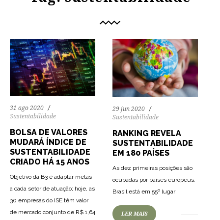
31 ago 2020
29 jun 2020
Sustentabilidade
Sustentabilidade
BOLSA DE VALORES
RANKING REVELA
MUDARÁ ÍNDICE DE
SUSTENTABILIDADE
SUSTENTABILIDADE
EM 180 PAÍSES
CRIADO HÁ 15 ANOS
As dez primeiras posições são
Objetivo da B3 é adaptar metas
ocupadas por países europeus.
82
1343
0
a cada setor de atuação; hoje, as
Brasil está em 55º lugar
30 empresas do ISE têm valor
de mercado conjunto de R$ 1,64
LER MAIS
88
1232
0