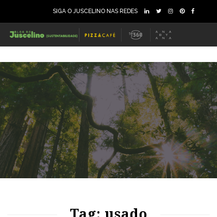
SIGA O JUSCELINO NAS REDES
73
1096
0
83
1101
0
Tag: usado