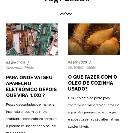
04 fev 2020
04 fev 2020
Sustentabilidade
Sustentabilidade
O QUE FAZER COM O
PARA ONDE VAI SEU
ÓLEO DE COZINHA
APARELHO
USADO?
ELETRÔNICO DEPOIS
QUE VIRA ‘LIXO’?
Um litro de óleo pode para
Peças descartadas de maneira
contaminar milhares de litros de
incorreta chegam ao meio
água. Programas de reciclagem
ambiente, contaminam animais
e ações caseiras são alternativas
e podem causar danos à saúde
sustentáveis.