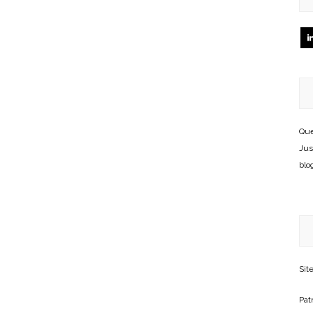
Que
Jus
blo
Sit
Patr