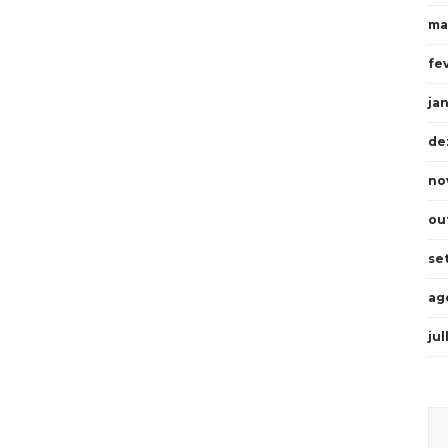
ma
fe
ja
de
no
ou
se
ag
ju