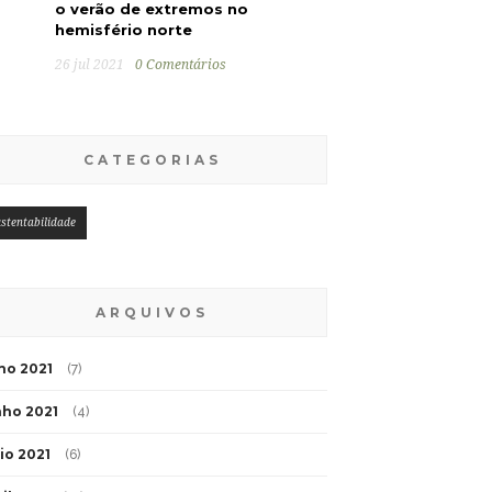
o verão de extremos no
hemisfério norte
26 jul 2021
0 Comentários
CATEGORIAS
stentabilidade
ARQUIVOS
lho 2021
(7)
nho 2021
(4)
io 2021
(6)