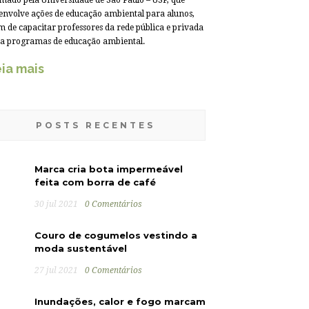
mado pela Universidade de São Paulo – USP, que
envolve ações de educação ambiental para alunos,
m de capacitar professores da rede pública e privada
a programas de educação ambiental.
ia mais
POSTS RECENTES
Marca cria bota impermeável
feita com borra de café
30 jul 2021
0 Comentários
Couro de cogumelos vestindo a
moda sustentável
27 jul 2021
0 Comentários
Inundações, calor e fogo marcam