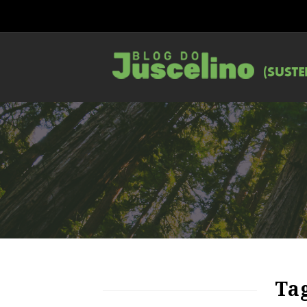
74
1155
0
Tag