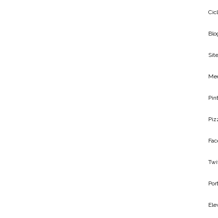
Cic
Blo
Site
Me
Pin
Piz
Fac
Twi
Por
Ele