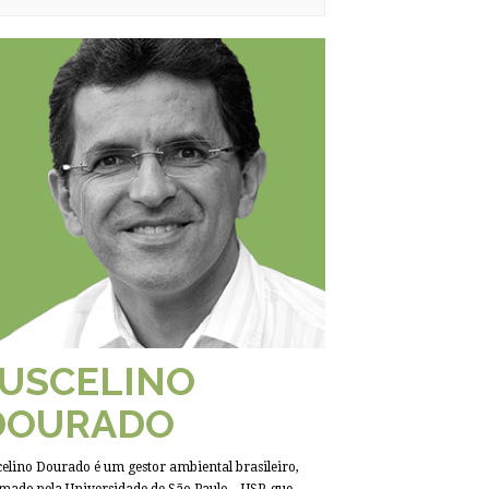
JUSCELINO
DOURADO
celino Dourado é um gestor ambiental brasileiro,