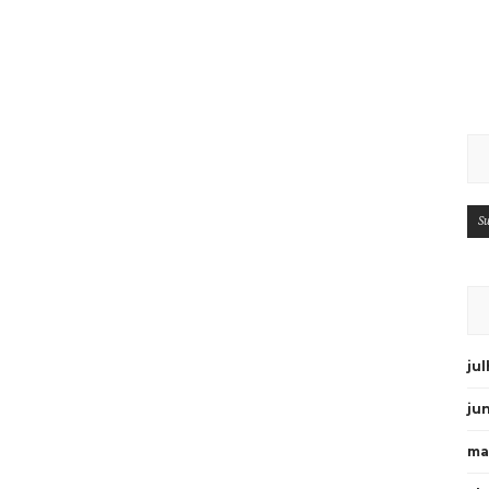
Su
ju
ju
ma