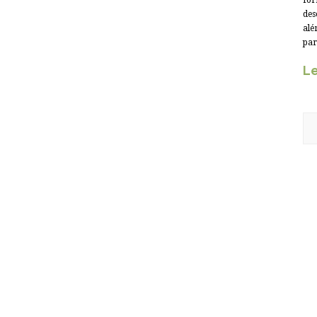
for
des
alé
par
Le