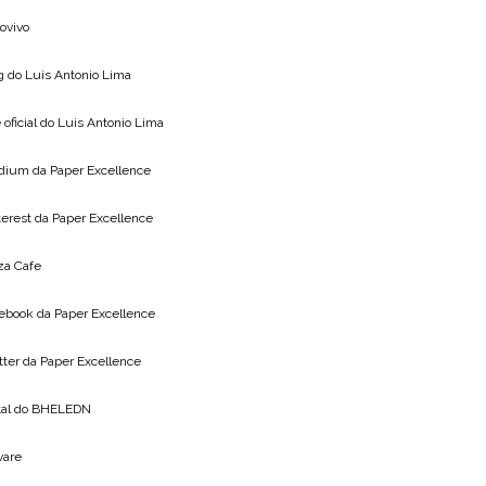
lovivo
g do
Luis Antonio Lima
 oficial do
Luis Antonio Lima
dium da
Paper Excellence
terest da
Paper Excellence
za Cafe
ebook da
Paper Excellence
tter da
Paper Excellence
tal do
BHELEDN
vare