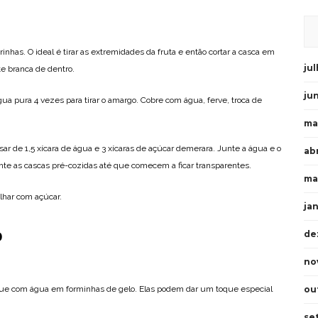
rinhas. O ideal é tirar as extremidades da fruta e então cortar a casca em
ju
te branca de dentro.
ju
ua pura 4 vezes para tirar o amargo. Cobre com água, ferve, troca de
ma
sar de 1,5 xícara de água e 3 xícaras de açúcar demerara. Junte a água e o
abr
nte as cascas pré-cozidas até que comecem a ficar transparentes.
ma
ilhar com açúcar.
ja
o
de
no
loque com água em forminhas de gelo. Elas podem dar um toque especial
ou
se