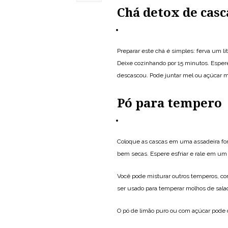
Chá detox de casc
Preparar este chá é simples: ferva um li
Deixe cozinhando por 15 minutos. Espere
descascou. Pode juntar mel ou açúcar 
Pó para tempero
Coloque as cascas em uma assadeira for
bem secas. Espere esfriar e rale em um r
Você pode misturar outros temperos, com
ser usado para temperar molhos de salad
O pó de limão puro ou com açúcar pode