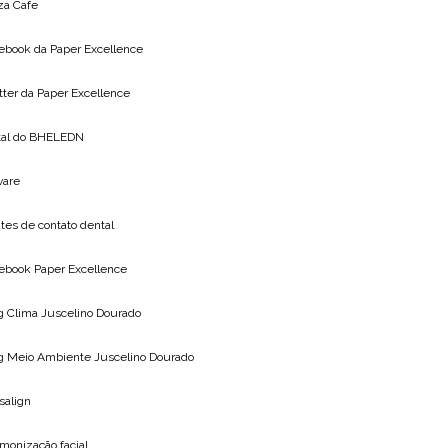
za Cafe
ebook da
Paper Excellence
tter da
Paper Excellence
tal do
BHELEDN
vare
tes de contato dental
ebook Paper Excellence
g Clima
Juscelino Dourado
g Meio Ambiente
Juscelino Dourado
isalign
monização facial