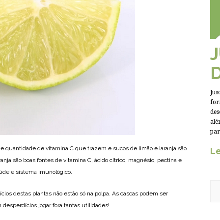
Jus
for
des
alé
par
nde quantidade de vitamina C que trazem e sucos de limão e laranja são
Le
nja são boas fontes de vitamina C, ácido cítrico, magnésio, pectina e
úde e sistema imunológico.
cios destas plantas não estão só na polpa. As cascas podem ser
esperdícios jogar fora tantas utilidades!