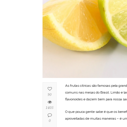
As frutas cítricas são famosas pela gra
comuns nas mesas do Brasil. Limão e lara
90
flavonoides e dazem bem para nossa sa
1405
O que pouca gente sabe é que os benefí
aproveitadas de muitas maneiras – é um d
0