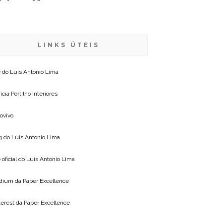
LINKS ÚTEIS
e do
Luis Antonio Lima
icia Portilho Interiores
lovivo
g do
Luis Antonio Lima
 oficial do
Luis Antonio Lima
dium da
Paper Excellence
terest da
Paper Excellence