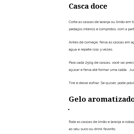
Casca doce
Corte as cascas de laranja ou limão em ti
pedaços inteiros e compridos, com a par
Antes de começar, ferva as cascas em ág
água e repete isso 3 vezes.
Para cada 250g de cascas, você vai preci
açúcar e ferva até formar uma calda. Ju
Tire e deixe esfriar. Se quiser, pode polv
Gelo aromatizad
Rale as cascas de limão e laranja e co
ao seu suco ou drink favorito.