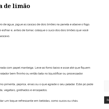
a de limão
tro de água, jogue as cascas de dois limões na panela e abaixe o fogo.
 esfriar e, antes de tomar, coloque o suco dos dois limões que você
mascavo.
rada com papel manteiga. Leve ao forno baixo e asse até que fiquem
alador bem fininho ou então bata no liquidificar ou processador.
o pimenta, páprica, ervas ou o que agrade o seu paladar. Este pó pode
a, vegetais, grelhados e ensopados.
Su
 dar um toque refrescante em bebidas, como sucos ou chás.