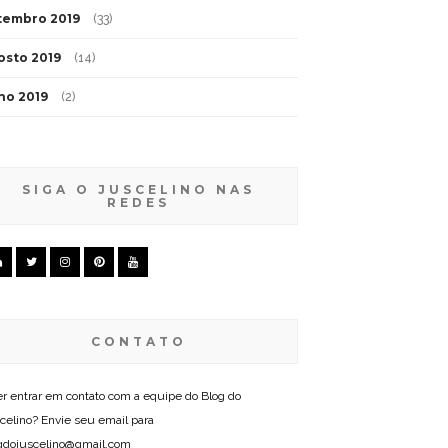
tembro 2019
(33)
osto 2019
(14)
lho 2019
(2)
SIGA O JUSCELINO NAS
REDES
CONTATO
r entrar em contato com a equipe do Blog do
celino? Envie seu email para
gdojuscelino@gmail.com