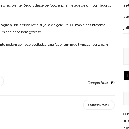
se
ir o recipiente. Depois deste período, encha metade de um borrifador com
ag
inagre ajuda a dissolver a sujeira e a gordura. O limão é desinfetante,
ju
um cheirinho bem gostoso.
iente podem ser reaproveitadas para fazer um novo limpador por 2 ou 3
Compartilhe
Próximo Post
Que
Jus
blo