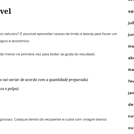
vel
ag
ju
s naturais? É possível aproveitar cascas de limão e laranja para fazer um
ju
ógico e econômico.
ma
menor na primeira vez para testar se gosta do resultado.
ab
ma
 vai variar de acordo com a quantidade preparada)
fe
sca e polpa)
ja
de
no
 grossas. Coloque dentro do recipiente e cubra com vinagre branco.
ou