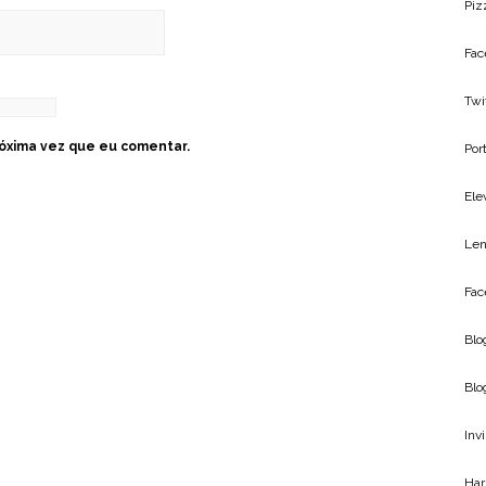
Piz
Fac
Twi
óxima vez que eu comentar.
Por
Ele
Len
Fac
Blo
Blo
Inv
Har