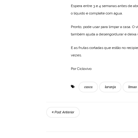
Espera entre 3 e 4 semanas antes de abr
o líquido e complete com água.
Pronto, pode usar para limpar a casa. O v
também ajuda a desengordurar e deixa 
E as frutas cortadas que estão no recip
vezes.
Por Ciclovivo
casca
laranja
limao
Post Anterior