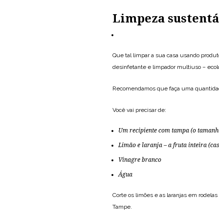
Limpeza sustentá
Que tal limpar a sua casa usando produto
desinfetante e limpador multiuso – ecol
Recomendamos que faça uma quantidade 
Você vai precisar de:
Um recipiente com tampa (o tamanho
Limão e laranja – a fruta inteira (ca
Vinagre branco
Água
Corte os limões e as laranjas em rodelas
Tampe.