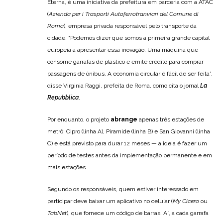
Eterna, é uma iniciativa da prefeitura em parceria com a ATAC
(
Azienda per i Trasporti Autoferrotranviari del Comune di
Roma
), empresa privada responsável pelo transporte da
cidade. “Podemos dizer que somos a primeira grande capital
europeia a apresentar essa inovação. Uma máquina que
consome garrafas de plástico e emite crédito para comprar
passagens de ônibus. A economia circular é fácil de ser feita”,
disse Virginia Raggi, prefeita de Roma, como cita o jornal
La
Repubblica
.
Por enquanto, o projeto
abrange
apenas três estações de
metrô: Cipro (linha A), Piramide (linha B) e San Giovanni (linha
C) e está previsto para durar 12 meses — a ideia é fazer um
período de testes antes da implementação permanente e em
mais estações.
Segundo os responsáveis, quem estiver interessado em
participar deve baixar um aplicativo no celular (
My Cicero
ou
TabNet
), que fornece um código de barras. Aí, a cada garrafa