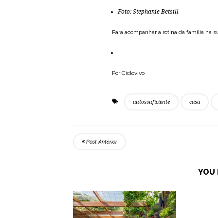
Foto:
Stephanie Betsill
Para acompanhar a rotina da família na 
Por Ciclovivo
autossuficiente
casa
Post Anterior
YOU 