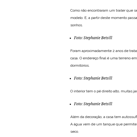
Como não encontraram um trailer que se
modelo. E, a partir deste momento pass
sonhos.
Foto:
Stephanie Betsill
Foram aproximadamente 2 anos de trabalho
casa. O endereço final é uma terreno e
dormitórios.
Foto:
Stephanie Betsill
O interior tem o pé direito alto, muitas
Foto:
Stephanie Betsill
Além da decoração, a casa tem autossufi
A água vem de um tanque que permite o
seco.