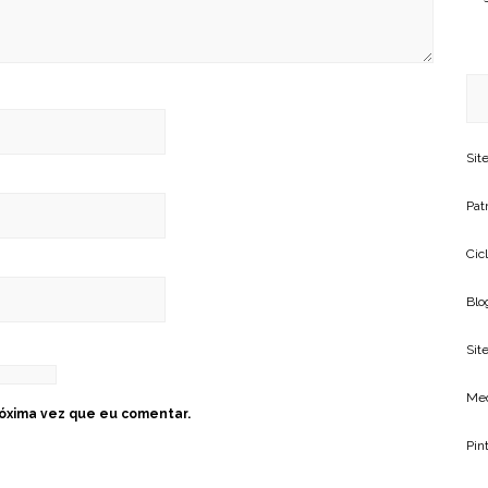
Sit
Patr
Cic
Blo
Site
Me
óxima vez que eu comentar.
Pin