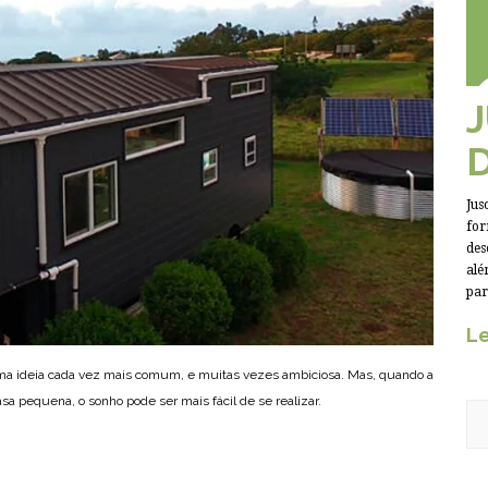
Jus
for
des
alé
par
Le
uma ideia cada vez mais comum, e muitas vezes ambiciosa. Mas, quando a
asa pequena, o sonho pode ser mais fácil de se realizar.