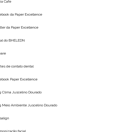
za Cafe
ebook da
Paper Excellence
tter da
Paper Excellence
tal do
BHELEDN
vare
tes de contato dental
ebook Paper Excellence
g Clima
Juscelino Dourado
g Meio Ambiente
Juscelino Dourado
isalign
monização facial