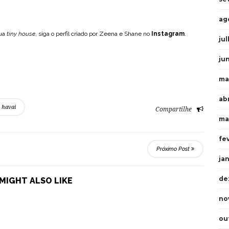
ag
sua
tiny house
, siga o perfil criado por Zeena e Shane no
Instagram
.
ju
ju
ma
ab
havai
Compartilhe
ma
fe
Próximo Post
ja
de
MIGHT ALSO LIKE
no
ou