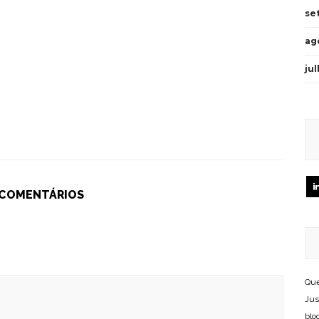
se
ag
ju
 COMENTÁRIOS
Que
Jus
blo