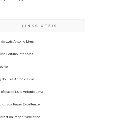
LINKS ÚTEIS
e do
Luis Antonio Lima
icia Portilho Interiores
lovivo
g do
Luis Antonio Lima
 oficial do
Luis Antonio Lima
dium da
Paper Excellence
terest da
Paper Excellence