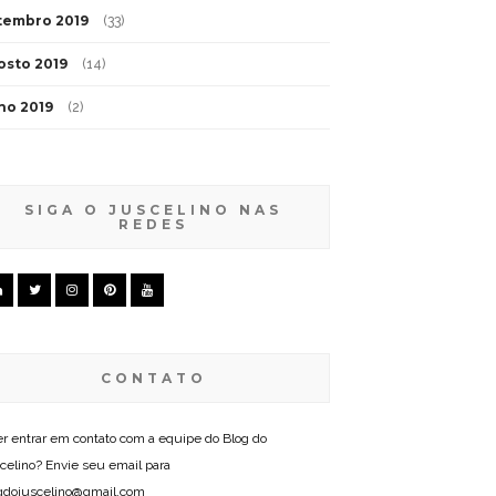
tembro 2019
(33)
osto 2019
(14)
lho 2019
(2)
SIGA O JUSCELINO NAS
REDES
CONTATO
r entrar em contato com a equipe do Blog do
celino? Envie seu email para
gdojuscelino@gmail.com