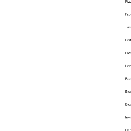
Piz
Fac
Twi
Por
Ele
Len
Fac
Blo
Blo
Inv
Har