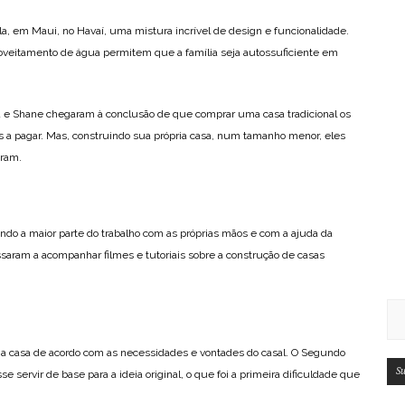
la, em Maui, no Havaí, uma mistura incrível de design e funcionalidade.
roveitamento de água permitem que a família seja autossuficiente em
na e Shane chegaram à conclusão de que comprar uma casa tradicional os
es a pagar. Mas, construindo sua própria casa, num tamanho menor, eles
eram.
do a maior parte do trabalho com as próprias mãos e com a ajuda da
ssaram a acompanhar filmes e tutoriais sobre a construção de casas
r a casa de acordo com as necessidades e vontades do casal. O Segundo
Su
e servir de base para a ideia original, o que foi a primeira dificuldade que