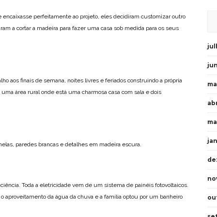
 encaixasse perfeitamente ao projeto, eles decidiram customizar outro
aram a cortar a madeira para fazer uma casa sob medida para os seus
ju
ju
 aos finais de semana, noites livres e feriados construindo a própria
ma
m uma área rural onde está uma charmosa casa com sala e dois
abr
ma
ja
 janelas, paredes brancas e detalhes em madeira escura.
de
no
ciência. Toda a eletricidade vem de um sistema de painéis fotovoltaicos.
 aproveitamento da água da chuva e a família optou por um banheiro
ou
se