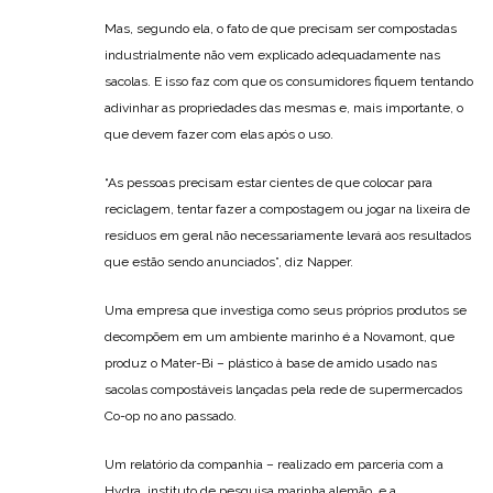
Mas, segundo ela, o fato de que precisam ser compostadas
industrialmente não vem explicado adequadamente nas
sacolas. E isso faz com que os consumidores fiquem tentando
adivinhar as propriedades das mesmas e, mais importante, o
que devem fazer com elas após o uso.
“As pessoas precisam estar cientes de que colocar para
reciclagem, tentar fazer a compostagem ou jogar na lixeira de
resíduos em geral não necessariamente levará aos resultados
que estão sendo anunciados”, diz Napper.
Uma empresa que investiga como seus próprios produtos se
decompõem em um ambiente marinho é a Novamont, que
produz o Mater-Bi – plástico à base de amido usado nas
sacolas compostáveis lançadas pela rede de supermercados
Co-op no ano passado.
Um relatório da companhia – realizado em parceria com a
Hydra, instituto de pesquisa marinha alemão, e a