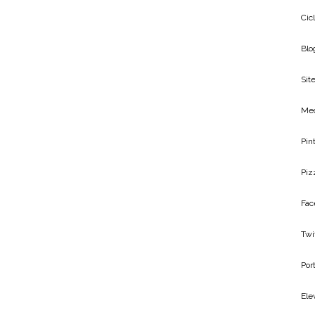
Cic
Blo
Site
Me
Pin
Piz
Fac
Twi
Por
Ele