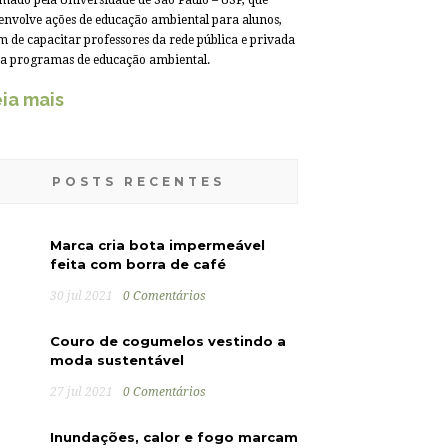
mado pela Universidade de São Paulo – USP, que
envolve ações de educação ambiental para alunos,
m de capacitar professores da rede pública e privada
a programas de educação ambiental.
ia mais
POSTS RECENTES
Marca cria bota impermeável
feita com borra de café
30 jul 2021
0 Comentários
Couro de cogumelos vestindo a
moda sustentável
27 jul 2021
0 Comentários
Inundações, calor e fogo marcam