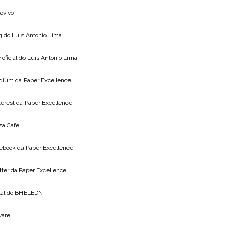
lovivo
g do
Luis Antonio Lima
 oficial do
Luis Antonio Lima
dium da
Paper Excellence
terest da
Paper Excellence
za Cafe
ebook da
Paper Excellence
tter da
Paper Excellence
tal do
BHELEDN
vare