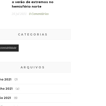
o verão de extremos no
hemisfério norte
26 jul 2021
0 Comentários
CATEGORIAS
stentabilidade
ARQUIVOS
lho 2021
(7)
nho 2021
(4)
io 2021
(6)