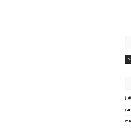
Su
ju
ju
ma