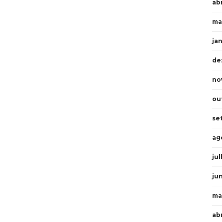
abr
ma
ja
de
no
ou
se
ag
ju
ju
ma
ab