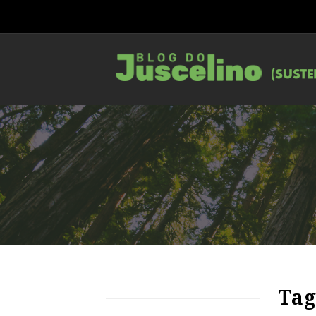
89
1227
0
Tag