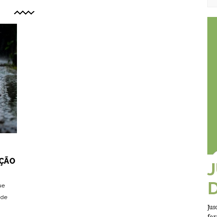
AÇÃO
ue
 de
Jus