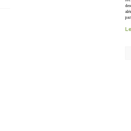
for
des
alé
par
Le