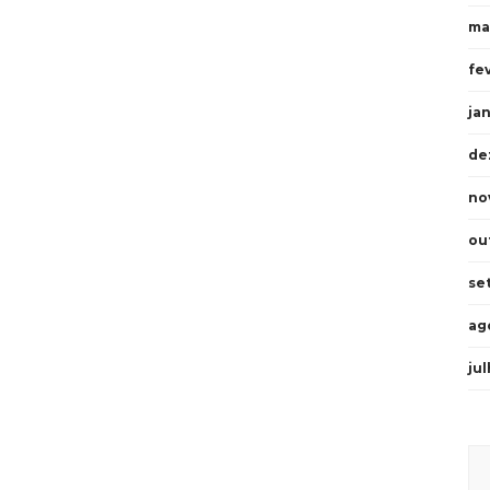
ma
fe
ja
de
no
ou
se
ag
ju