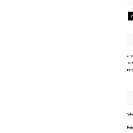
Que
Jus
blo
Sit
Patr