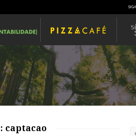
SIG
: captacao