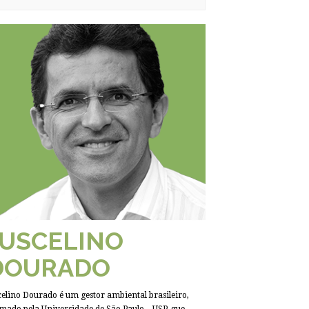
JUSCELINO
DOURADO
celino Dourado é um gestor ambiental brasileiro,