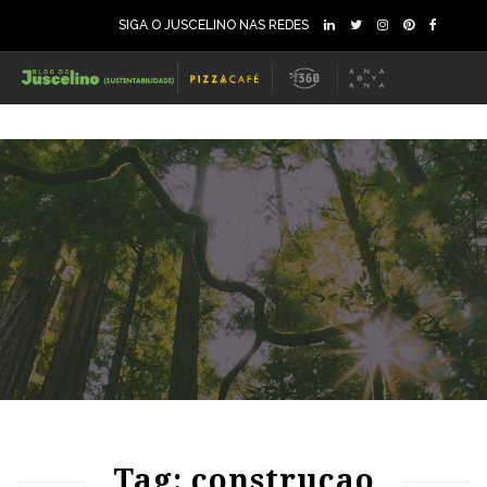
SIGA O JUSCELINO NAS REDES
78
1227
0
Tag: construcao