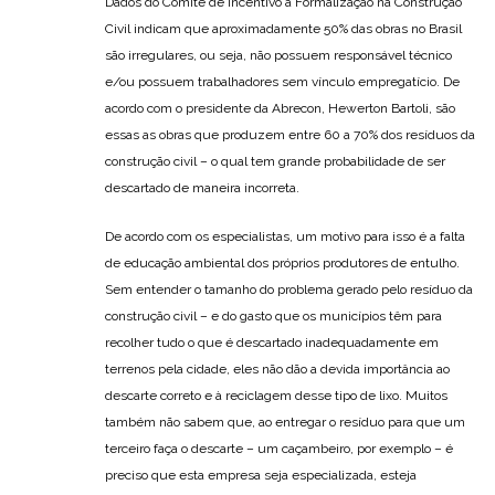
Dados do Comitê de Incentivo à Formalização na Construção
Civil indicam que aproximadamente 50% das obras no Brasil
são irregulares, ou seja, não possuem responsável técnico
e/ou possuem trabalhadores sem vínculo empregatício. De
acordo com o presidente da Abrecon, Hewerton Bartoli, são
essas as obras que produzem entre 60 a 70% dos resíduos da
construção civil – o qual tem grande probabilidade de ser
descartado de maneira incorreta.
De acordo com os especialistas, um motivo para isso é a falta
de educação ambiental dos próprios produtores de entulho.
Sem entender o tamanho do problema gerado pelo resíduo da
construção civil – e do gasto que os municípios têm para
recolher tudo o que é descartado inadequadamente em
terrenos pela cidade, eles não dão a devida importância ao
descarte correto e à reciclagem desse tipo de lixo. Muitos
também não sabem que, ao entregar o resíduo para que um
terceiro faça o descarte – um caçambeiro, por exemplo – é
preciso que esta empresa seja especializada, esteja