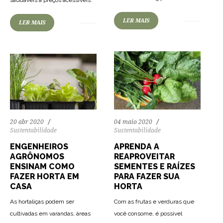
saudáveis a preços acessíveis.
LER MAIS
LER MAIS
20 abr 2020
04 maio 2020
Sustentabilidade
Sustentabilidade
ENGENHEIROS
APRENDA A
AGRÔNOMOS
REAPROVEITAR
ENSINAM COMO
SEMENTES E RAÍZES
FAZER HORTA EM
PARA FAZER SUA
CASA
HORTA
As hortaliças podem ser
Com as frutas e verduras que
cultivadas em varandas, áreas
você consome, é possível
83
1457
0
72
1067
0