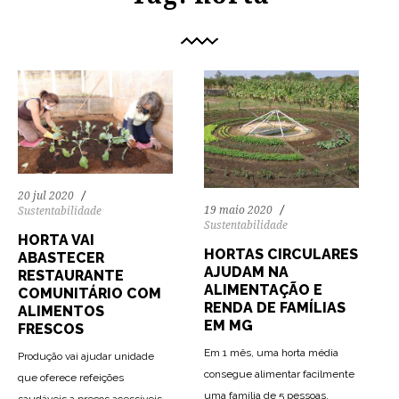
20 jul 2020
19 maio 2020
Sustentabilidade
Sustentabilidade
HORTA VAI
HORTAS CIRCULARES
ABASTECER
AJUDAM NA
RESTAURANTE
ALIMENTAÇÃO E
COMUNITÁRIO COM
RENDA DE FAMÍLIAS
ALIMENTOS
EM MG
FRESCOS
Em 1 mês, uma horta média
Produção vai ajudar unidade
consegue alimentar facilmente
que oferece refeições
78
1136
0
88
1087
0
uma família de 5 pessoas.