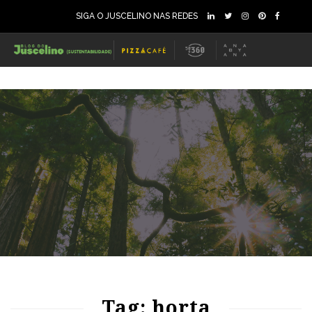
SIGA O JUSCELINO NAS REDES
89
1201
0
74
950
0
Tag: horta