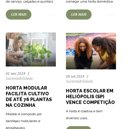
de serviço, calçadas e quintais.
começar uma horta doméstica
LER MAIS
LER MAIS
01 nov 2019
09 set 2019
Sustentabilidade
Sustentabilidade
HORTA MODULAR
HORTA ESCOLAR EM
FACILITA CULTIVO
HELIÓPOLIS (SP)
DE ATÉ 76 PLANTAS
VENCE COMPETIÇÃO
NA COZINHA
A horta é coletiva e tem
Modelo é composto por
diversos usos.
bandejas modulares e
empilháveis.